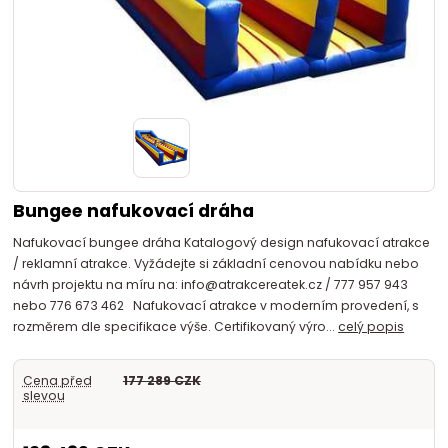
Bungee nafukovací dráha
Nafukovací bungee dráha Katalogový design nafukovací atrakce
/ reklamní atrakce. Vyžádejte si základní cenovou nabídku nebo
návrh projektu na míru na: info@atrakcereatek.cz / 777 957 943
nebo 776 673 462 Nafukovací atrakce v moderním provedení, s
rozměrem dle specifikace výše. Certifikovaný výro...
celý popis
Cena před
177 289 CZK
slevou