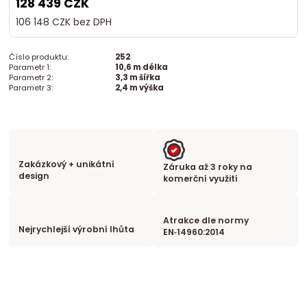
128 439 CZK
106 148 CZK
bez DPH
Číslo produktu:
252
Parametr 1:
10,6 m délka
Parametr 2:
3,3 m šířka
Parametr 3:
2,4 m výška
Zakázkový + unikátní
Záruka až 3 roky na
design
komerční využití
Atrakce dle normy
Nejrychlejší výrobní lhůta
EN‑14960:2014