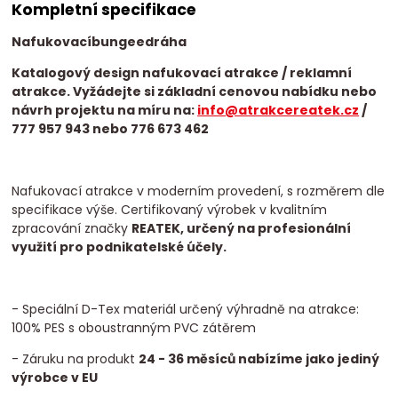
Kompletní specifikace
Nafukovací
bungee
dráha
Katalogový design nafukovací atrakce / reklamní
atrakce. Vyžádejte si základní cenovou nabídku nebo
návrh projektu na míru na:
info@atrakcereatek.cz
/
777 957 943 nebo 776 673 462
Nafukovací atrakce v moderním provedení, s rozměrem dle
specifikace výše. Certifikovaný výrobek v kvalitním
zpracování značky
REATEK, určený na profesionální
využití pro podnikatelské účely.
- Speciální D-Tex materiál určený výhradně na atrakce:
100% PES s oboustranným PVC zátěrem
- Záruku na produkt
24 - 36 měsíců nabízíme jako jediný
výrobce v EU