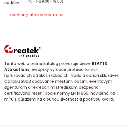
(Po – Pá 9:00 - 19:00)
obchod@atrakcereatek.cz
Tento web a online katalog provozuje divize
REATEK
Attractions
, evropský výrobce profesionálních
nafukovacích atrakcí, skákacích hradů a obřích skluzavek.
Od roku 2008 dodáváme městům, obcím, eventovým
agenturám a rekreačním střediskům bezpečná,
certifikovaná řešení podle normy EN 14960, navržená na
míru s důrazem na dlouhou životnost a poctivou kvalitu.