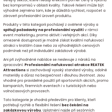
veřejný sektor, které hledají efektivní poměr ceny a výkonu
bez kompromisů v oblasti kvality. Takové řešení může být
výhodné zejména tam, kde je důležitá rychlost, rozpočet a
zároveň profesionální úroveň produktu.
Produkty v této kategorii pocházejí z ověřené výroby a
splňují požadavky na profesionální využití
v rámci
event marketingu, promo aktivit i veřejných akcí. Díky
omezené dostupnosti je možné získat kvalitní nafukovací
atrakci v kratším čase nebo za výhodnějších cenových
podmínek než při individuální zakázkové výrobě.
Ani při zvýhodněné nabídce se neslevuje z nároků na
zpracování.
Profesionální nafukovací atrakce REATEK
Attractions
si zachovávají vysoký standard výroby, odolné
materiály a důraz na bezpečnost i dlouhou životnost. Jsou
vhodné pro pravidelné použití při sportovních akcích, promo
kampaních, firemních eventech i v turistických nebo
volnočasových provozech.
Tato kategorie je vhodná především pro klienty, kteří
potřebují rychlé a flexibilní řešení
bez čekání na
zakázkovou výrobu
. Uplatnění najde při sezónních