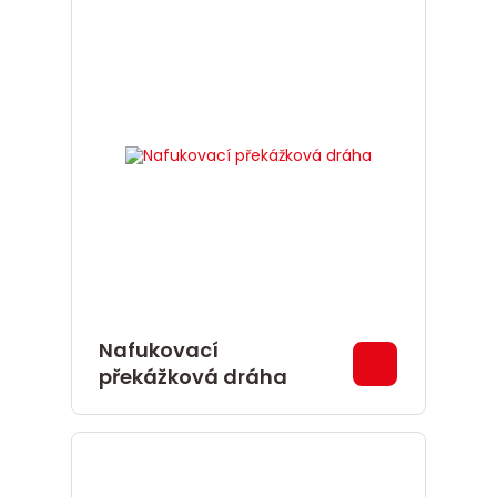
Nafukovací
překážková dráha