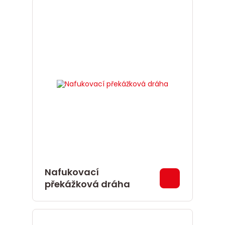
Nafukovací
překážková dráha