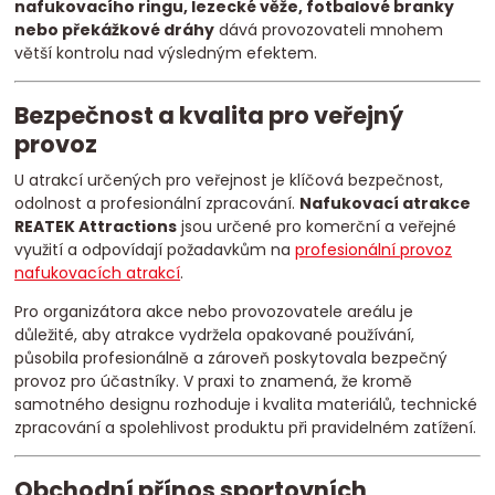
nafukovacího ringu, lezecké věže, fotbalové branky
nebo překážkové dráhy
dává provozovateli mnohem
větší kontrolu nad výsledným efektem.
Bezpečnost a kvalita pro veřejný
provoz
U atrakcí určených pro veřejnost je klíčová bezpečnost,
odolnost a profesionální zpracování.
Nafukovací atrakce
REATEK Attractions
jsou určené pro komerční a veřejné
využití a odpovídají požadavkům na
profesionální provoz
nafukovacích atrakcí
.
Pro organizátora akce nebo provozovatele areálu je
důležité, aby atrakce vydržela opakované používání,
působila profesionálně a zároveň poskytovala bezpečný
provoz pro účastníky. V praxi to znamená, že kromě
samotného designu rozhoduje i kvalita materiálů, technické
zpracování a spolehlivost produktu při pravidelném zatížení.
Obchodní přínos sportovních