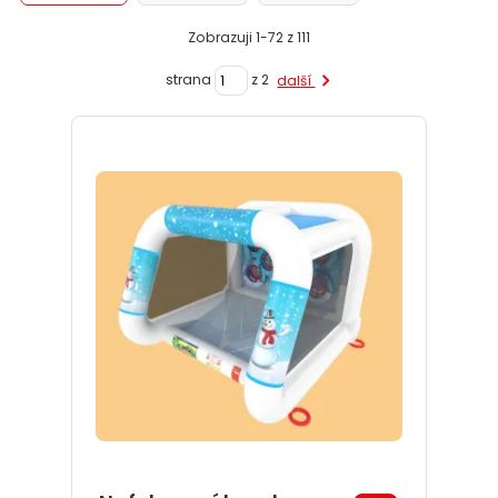
Zobrazuji 1-72 z 111
strana
z 2
další