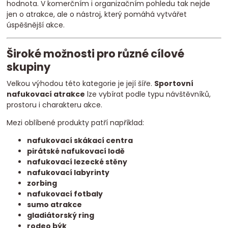
hodnota. V komerčním i organizačním pohledu tak nejde
jen o atrakce, ale o nástroj, který pomáhá vytvářet
úspěšnější akce.
Široké možnosti pro různé cílové
skupiny
Velkou výhodou této kategorie je její šíře.
Sportovní
nafukovací atrakce
lze vybírat podle typu návštěvníků,
prostoru i charakteru akce.
Mezi oblíbené produkty patří například:
nafukovací skákací centra
pirátské nafukovací lodě
nafukovací lezecké stěny
nafukovací labyrinty
zorbing
nafukovací fotbaly
sumo atrakce
gladiátorský ring
rodeo býk