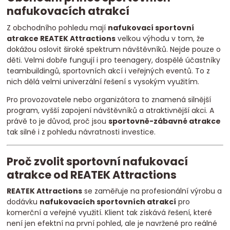
nafukovacích atrakcí
Z obchodního pohledu mají
nafukovací sportovní
atrakce REATEK Attractions
velkou výhodu v tom, že
dokážou oslovit široké spektrum návštěvníků. Nejde pouze o
děti. Velmi dobře fungují i pro teenagery, dospělé účastníky
teambuildingů, sportovních akcí i veřejných eventů. To z
nich dělá velmi univerzální řešení s vysokým využitím.
Pro provozovatele nebo organizátora to znamená silnější
program, vyšší zapojení návštěvníků a atraktivnější akci. A
právě to je důvod, proč jsou
sportovně-zábavné atrakce
tak silné i z pohledu návratnosti investice.
Proč zvolit sportovní nafukovací
atrakce od REATEK Attractions
REATEK Attractions
se zaměřuje na profesionální výrobu a
dodávku
nafukovacích sportovních atrakcí
pro
komerční a veřejné využití. Klient tak získává řešení, které
není jen efektní na první pohled, ale je navržené pro reálné