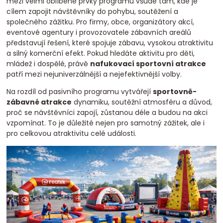
mezi velmi oblíbené prvky programu všude tam, kde je
cílem zapojit návštěvníky do pohybu, soutěžení a
společného zážitku. Pro firmy, obce, organizátory akcí,
eventové agentury i provozovatele zábavních areálů
představují řešení, které spojuje zábavu, vysokou atraktivitu
a silný komerční efekt. Pokud hledáte aktivitu pro děti,
mládež i dospělé, právě
nafukovací sportovní atrakce
patří mezi nejuniverzálnější a nejefektivnější volby.
Na rozdíl od pasivního programu vytvářejí
sportovně-
zábavné atrakce
dynamiku, soutěžní atmosféru a důvod,
proč se návštěvníci zapojí, zůstanou déle a budou na akci
vzpomínat. To je důležité nejen pro samotný zážitek, ale i
pro celkovou atraktivitu celé události.