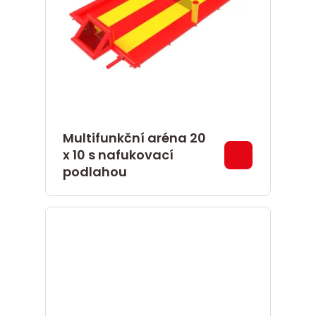
Multifunkční aréna 20
x 10 s nafukovací
podlahou