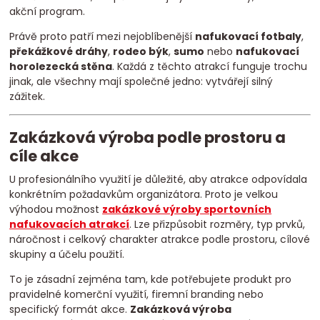
akční program.
Právě proto patří mezi nejoblíbenější
nafukovací fotbaly
,
překážkové dráhy
,
rodeo býk
,
sumo
nebo
nafukovací
horolezecká stěna
. Každá z těchto atrakcí funguje trochu
jinak, ale všechny mají společné jedno: vytvářejí silný
zážitek.
Zakázková výroba podle prostoru a
cíle akce
U profesionálního využití je důležité, aby atrakce odpovídala
konkrétním požadavkům organizátora. Proto je velkou
výhodou možnost
zakázkové výroby sportovních
nafukovacích atrakcí
. Lze přizpůsobit rozměry, typ prvků,
náročnost i celkový charakter atrakce podle prostoru, cílové
skupiny a účelu použití.
To je zásadní zejména tam, kde potřebujete produkt pro
pravidelné komerční využití, firemní branding nebo
specifický formát akce.
Zakázková výroba