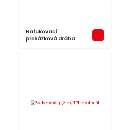
Nafukovací
překážková dráha