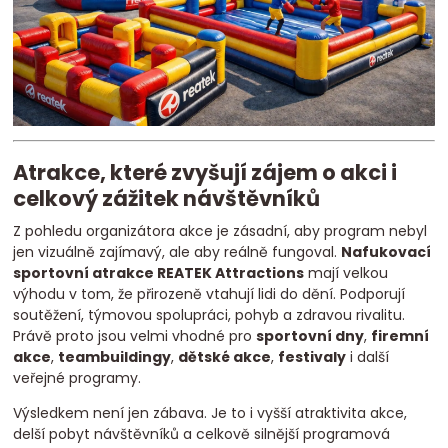
Atrakce, které zvyšují zájem o akci i
celkový zážitek návštěvníků
Z pohledu organizátora akce je zásadní, aby program nebyl
jen vizuálně zajímavý, ale aby reálně fungoval.
Nafukovací
sportovní atrakce REATEK Attractions
mají velkou
výhodu v tom, že přirozeně vtahují lidi do dění. Podporují
soutěžení, týmovou spolupráci, pohyb a zdravou rivalitu.
Právě proto jsou velmi vhodné pro
sportovní dny
,
firemní
akce
,
teambuildingy
,
dětské akce
,
festivaly
i další
veřejné programy.
Výsledkem není jen zábava. Je to i vyšší atraktivita akce,
delší pobyt návštěvníků a celkově silnější programová