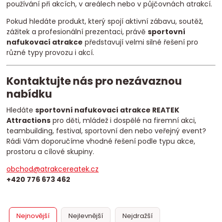
používání při akcích, v areálech nebo v půjčovnách atrakcí.
Pokud hledáte produkt, který spojí aktivní zábavu, soutěž,
zážitek a profesionální prezentaci, právě
sportovní
nafukovací atrakce
představují velmi silné řešení pro
různé typy provozu i akcí.
Kontaktujte nás pro nezávaznou
nabídku
Hledáte
sportovní nafukovací atrakce REATEK
Attractions
pro děti, mládež i dospělé na firemní akci,
teambuilding, festival, sportovní den nebo veřejný event?
Rádi Vám doporučíme vhodné řešení podle typu akce,
prostoru a cílové skupiny.
obchod@atrakcereatek.cz
+420 776 673 462
Nejnovější
Nejlevnější
Nejdražší