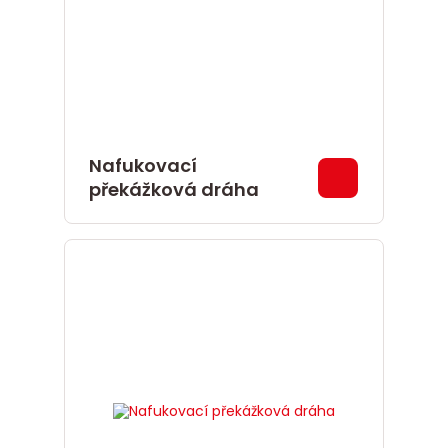
Nafukovací
překážková dráha