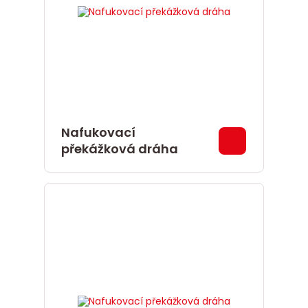
Nafukovací
překážková dráha