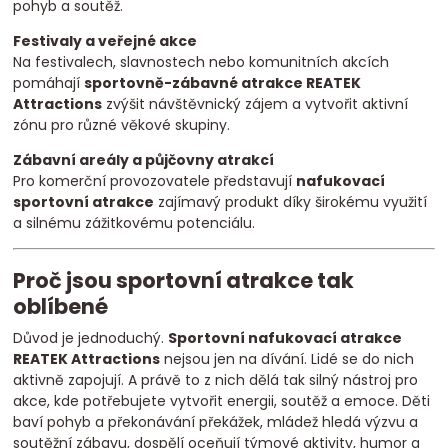
pohyb a soutěž.
Festivaly a veřejné akce
Na festivalech, slavnostech nebo komunitních akcích
pomáhají
sportovně-zábavné atrakce REATEK
Attractions
zvýšit návštěvnický zájem a vytvořit aktivní
zónu pro různé věkové skupiny.
Zábavní areály a půjčovny atrakcí
Pro komerční provozovatele představují
nafukovací
sportovní atrakce
zajímavý produkt díky širokému využití
a silnému zážitkovému potenciálu.
Proč jsou sportovní atrakce tak
oblíbené
Důvod je jednoduchý.
Sportovní nafukovací atrakce
REATEK Attractions
nejsou jen na dívání. Lidé se do nich
aktivně zapojují. A právě to z nich dělá tak silný nástroj pro
akce, kde potřebujete vytvořit energii, soutěž a emoce. Děti
baví pohyb a překonávání překážek, mládež hledá výzvu a
soutěžní zábavu, dospělí oceňují týmové aktivity, humor a