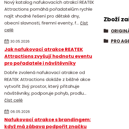
Nový katalog nafukovacích atrakcí REATEK
Attractions pomáhá pořadatelům rychle
najít vhodné řešení pro dětské dny,
Zboží za
obecní slavnosti, firemní eventy, f...
číst
celé
ORIGIN
PRO AG
30.05.2026
Jak nafukovací atrakce REATEK
Attractions zvyšují hodnotu eventu
pro pořadatele i návštěvníky
Dobře zvolená nafukovací atrakce od
REATEK Attractions dokáže z běžné akce
vytvořit živý prostor, který přitahuje
návštěvníky, podporuje pohyb, prodlu...
číst celé
06.05.2026
Nafukovací atrakce s brandingem:
když má zábava podpořit značku