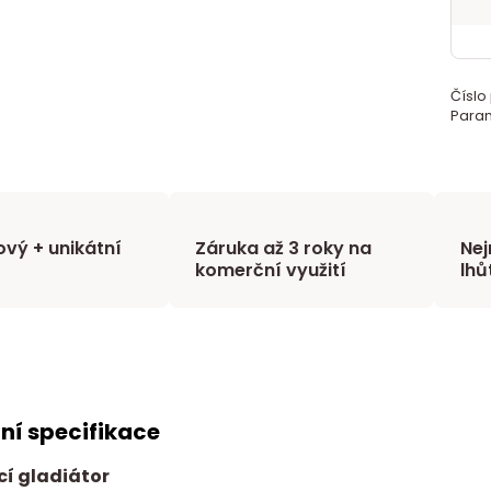
Číslo
Param
vý + unikátní
Záruka až 3 roky na
Nej
komerční využití
lhů
ní specifikace
í gladiátor