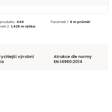
 produktu:
440
Parametr 1:
6 m průměr
etr 2:
1,425 m výška
rychlejší výrobní
Atrakce dle normy
ta
EN‑14960:2014