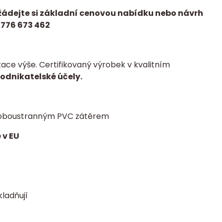
žádejte si základní cenovou nabídku nebo návrh
 776 673 462
ce výše. Certifikovaný výrobek v kvalitním
podnikatelské účely.
 s oboustranným PVC zátěrem
 v EU
kladňují