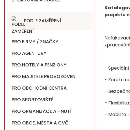
Katalogov
projektu n
PODLE ZAMĚŘENÍ
Nafukovací
PRO FIRMY / ZNAČKY
zpracován
PRO AGENTURY
PRO HOTELY A PENZIONY
- Speciáln
PRO MAJITELE PROVOZOVEN
- Záruku n
PRO OBCHODNÍ CENTRA
- Bezpečnos
PRO SPORTOVIŠTĚ
- Flexibili
PRO ORGANIZACE A HNUTÍ
- Mobilita 
PRO OBCE, MĚSTA A CVČ