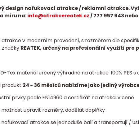
ý design nafukovací atrakce / reklamní atrakce. Vy
a míru na:
info@atrakcereatek.cz
/
777 957 943 nebo
 atrakce v moderním provedení, s rozměrem dle specifika
í značky
REATEK, určený na profesionální využití pro 
í D-Tex materiál určený výhradně na atrakce: 100% PES
a produkt
24 - 36 měsíců nabízíme jako jediný výrobce
tní prvky podle EN14960 a certifikát na atrakci v ceně
ta: možnost upravit rozměry, dodělat doplňky
- nafukovací atrakce se jednoduše balí a transportují / us