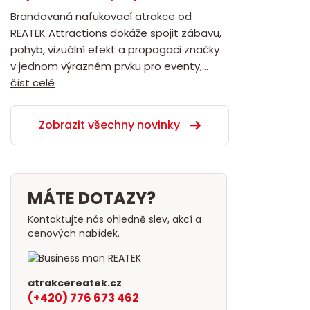
Brandovaná nafukovací atrakce od
REATEK Attractions dokáže spojit zábavu,
pohyb, vizuální efekt a propagaci značky
v jednom výrazném prvku pro eventy,...
číst celé
Zobrazit všechny novinky
MÁTE DOTAZY?
Kontaktujte nás ohledně slev, akcí a
cenových nabídek.
atrakcereatek.cz
(+420) 776 673 462