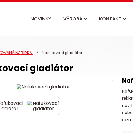
NOVINKY
VÝROBA
KONTAKT
ITOVANÁ NABÍDKA
Nafukovací gladiátor
ovací gladiátor
Naf
Nafuk
rekla
návrh
nebo
rozmě