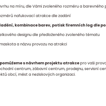
vrhu na míru, dle Vámi zvoleného rozměru a barevného 
ozměrů nafukovací atrakce dle zadání
ladění, kombinace barev, potisk firemních log dle p
elkového designu dle předloženého zvoleného tématu
 maskota a názvu provozu na atrakci
pomůžeme s návrhem projektu atrakce
pro vaši provo
bchodní centrum, zábavní centrum, prodejnu, servisní cen
ktů obcí, měst a neziskových organizaci.