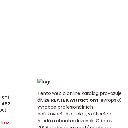
Tento web a online katalog provozuje
lení
divize
REATEK Attractions
, evropský
výrobce profesionálních
:00)
nafukovacích atrakcí, skákacích
hradů a obřích skluzavek. Od roku
k.cz
2008 dodáváme městům, obcím,