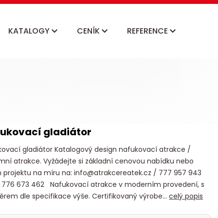
KATALOGY
CENÍK
REFERENCE
ukovací gladiátor
ovací gladiátor Katalogový design nafukovací atrakce /
mní atrakce. Vyžádejte si základní cenovou nabídku nebo
 projektu na míru na: info@atrakcereatek.cz / 777 957 943
 776 673 462 Nafukovací atrakce v moderním provedení, s
rem dle specifikace výše. Certifikovaný výrobe...
celý popis