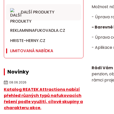
Možnost ná
DALŠÍ PRODUKTY
- Úprava r
- Barevné 
REKLAMNINAFUKOVADLA.CZ
- Úprava c
HRISTE-HERNY.CZ
- Aplikace
LIMITOVANÁ NABÍDKA
Rádi Vám 
Novinky
penzion, o
rámci proje
08.06.2026
Katalog REATEK Attractions nabízí
přehled různých typů nafukovacích
řešení podle využití, cílové skupiny a
charakteru akce.