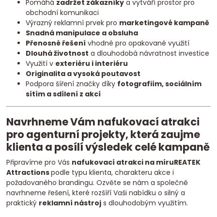
Pomáhá
zadržet zákazníky
a vytváří prostor pro
obchodní komunikaci
Výrazný reklamní prvek pro
marketingové kampaně
Snadná manipulace a obsluha
Přenosné řešení
vhodné pro opakované využití
Dlouhá životnost
a dlouhodobá návratnost investice
Využití v
exteriéru i interiéru
Originalita a vysoká poutavost
Podpora šíření značky díky
fotografiím, sociálním
sítím a sdílení z akcí
Navrhneme Vám nafukovací atrakci
pro agenturní projekty, která zaujme
klienta a posílí výsledek celé kampaně
Připravíme pro Vás
nafukovací atrakci na míru
REATEK
Attractions
podle typu klienta, charakteru akce i
požadovaného brandingu. Ozvěte se nám a společně
navrhneme řešení, které rozšíří Vaši nabídku o silný a
praktický
reklamní nástroj
s dlouhodobým využitím.