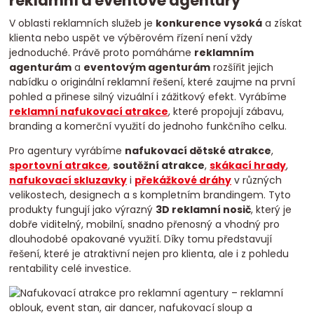
reklamní a eventové agentury
V oblasti reklamních služeb je
konkurence vysoká
a získat
klienta nebo uspět ve výběrovém řízení není vždy
jednoduché. Právě proto pomáháme
reklamním
agenturám
a
eventovým agenturám
rozšířit jejich
nabídku o originální reklamní řešení, které zaujme na první
pohled a přinese silný vizuální i zážitkový efekt. Vyrábíme
reklamní nafukovací atrakce
, které propojují zábavu,
branding a komerční využití do jednoho funkčního celku.
Pro agentury vyrábíme
nafukovací dětské atrakce
,
sportovní atrakce
,
soutěžní atrakce
,
skákací hrady
,
nafukovací skluzavky
i
překážkové dráhy
v různých
velikostech, designech a s kompletním brandingem. Tyto
produkty fungují jako výrazný
3D reklamní nosič
, který je
dobře viditelný, mobilní, snadno přenosný a vhodný pro
dlouhodobé opakované využití. Díky tomu představují
řešení, které je atraktivní nejen pro klienta, ale i z pohledu
rentability celé investice.