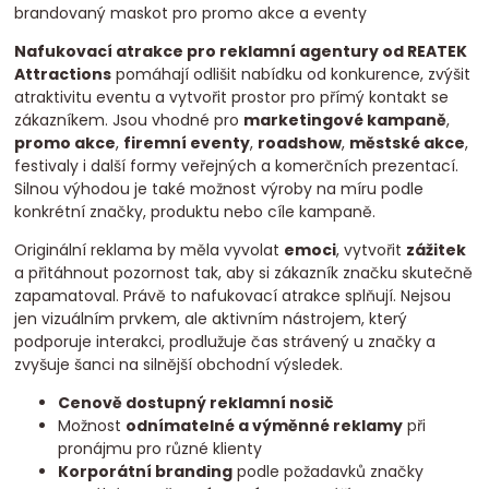
Nafukovací atrakce pro reklamní agentury od REATEK
Attractions
pomáhají odlišit nabídku od konkurence, zvýšit
atraktivitu eventu a vytvořit prostor pro přímý kontakt se
zákazníkem. Jsou vhodné pro
marketingové kampaně
,
promo akce
,
firemní eventy
,
roadshow
,
městské akce
,
festivaly i další formy veřejných a komerčních prezentací.
Silnou výhodou je také možnost výroby na míru podle
konkrétní značky, produktu nebo cíle kampaně.
Originální reklama by měla vyvolat
emoci
, vytvořit
zážitek
a přitáhnout pozornost tak, aby si zákazník značku skutečně
zapamatoval. Právě to nafukovací atrakce splňují. Nejsou
jen vizuálním prvkem, ale aktivním nástrojem, který
podporuje interakci, prodlužuje čas strávený u značky a
zvyšuje šanci na silnější obchodní výsledek.
Cenově dostupný reklamní nosič
Možnost
odnímatelné a výměnné reklamy
při
pronájmu pro různé klienty
Korporátní branding
podle požadavků značky