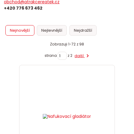
obchod@atrakcereatek.cz
+420 776 673 462
Nejnovější
Nejlevnější
Nejdražší
Zobrazuji 1-72 z 98
strana
z 2
další