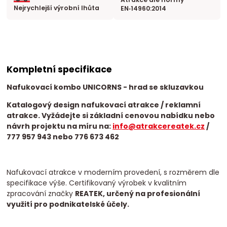
Nejrychlejší výrobní lhůta
EN‑14960:2014
Kompletní specifikace
Nafukovací kombo UNICORNS
- hrad se skluzavkou
Katalogový design nafukovací atrakce / reklamní
atrakce. Vyžádejte si základní cenovou nabídku nebo
návrh projektu na míru na:
info@atrakcereatek.cz
/
777 957 943 nebo 776 673 462
Nafukovací atrakce v moderním provedení, s rozměrem dle
specifikace výše. Certifikovaný výrobek v kvalitním
zpracování značky
REATEK, určený na profesionální
využití pro podnikatelské účely.