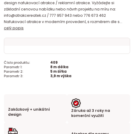
design nafukovací atrakce / reklamní atrakce. Vyžádejte si
základní cenovou nabídku nebo návrh projektu na míru na:
info@atrakcereatek.cz / 777 957 943 nebo 776 673 462
Nafukovací atrakce v moderním provedení, s rozměrem dle s...
celý popis
Číslo produktu:
409
Parametr 1:
8 m délka
Parametr 2:
5 m šířka
Parametr 3:
3,9 m výška
Zakázkový + unikátní
Záruka až 3 roky na
design
komerční využití
Atrakce dle normy