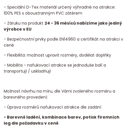
- Speciální D-Tex materiál určený výhradně na atrakce:
100% PES s oboustranným PVC zátěrem
- Záruku na produkt
24 - 36 měsíců nabízíme jako jediný
výrobce v EU
- Bezpečnostní prvky podle EN14960 a certifikát na atrakci v
ceně
- Flexibilita: možnost upravit rozměry, dodělat doplňky
- Mobilita - nafukovací atrakce se jednoduše balí a
transportují / uskladňují
Možnost návrhu na míru, dle Vámi zvoleného rozměru a
barevného provedení:
- Úprava rozměrů nafukovací atrakce dle zadání
- Barevné ladění, kombinace barev, potisk firemních
log dle požadavku v ceně