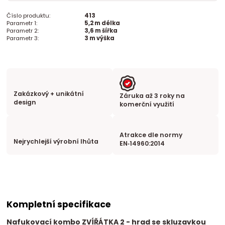
Číslo produktu:
413
Parametr 1:
5,2 m délka
Parametr 2:
3,6 m šířka
Parametr 3:
3 m výška
Zakázkový + unikátní
Záruka až 3 roky na
design
komerční využití
Atrakce dle normy
Nejrychlejší výrobní lhůta
EN‑14960:2014
Kompletní specifikace
Nafukovací kombo ZVÍŘÁTKA 2
- hrad se skluzavkou