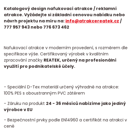
Katalogový design nafukovací atrakce / reklamní
atrakce. Vyžádejte si základní cenovou nabídku nebo
návrh projektu na míru na:
info@atrakcereatek.cz
/
777 957 943 nebo 776 673 462
Nafukovací atrakce v moderním provedení, s rozměrem dle
specifikace výše. Certifikovaný výrobek v kvalitním
zpracování značky
REATEK, určený na profesionální
využití pro podnikatelské účely.
- Speciální D-Tex materiál určený výhradně na atrakce:
100% PES s oboustranným PVC zátěrem
- Záruku na produkt
24 - 36 měsíců nabízíme jako jediný
výrobce v EU
- Bezpečnostní prvky podle EN14960 a certifikát na atrakci v
ceně