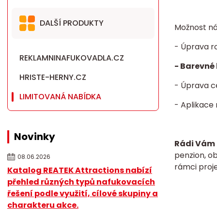
DALŠÍ PRODUKTY
Možnost ná
- Úprava r
REKLAMNINAFUKOVADLA.CZ
- Barevné 
HRISTE-HERNY.CZ
- Úprava c
LIMITOVANÁ NABÍDKA
- Aplikace
Novinky
Rádi Vám 
penzion, o
08.06.2026
rámci proje
Katalog REATEK Attractions nabízí
přehled různých typů nafukovacích
řešení podle využití, cílové skupiny a
charakteru akce.