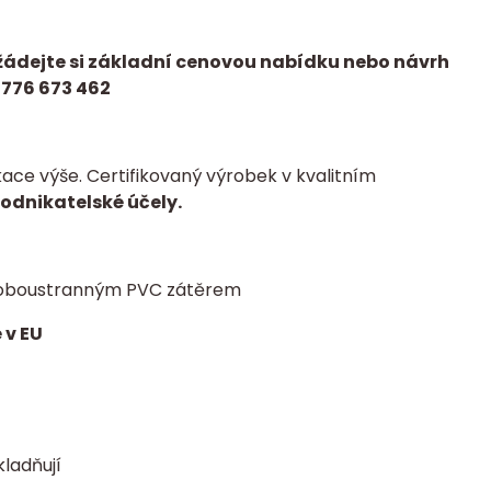
žádejte si základní cenovou nabídku nebo návrh
 776 673 462
ce výše. Certifikovaný výrobek v kvalitním
podnikatelské účely.
 s oboustranným PVC zátěrem
 v EU
kladňují