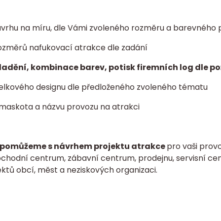
vrhu na míru, dle Vámi zvoleného rozměru a barevného 
ozměrů nafukovací atrakce dle zadání
ladění, kombinace barev, potisk firemních log dle p
elkového designu dle předloženého zvoleného tématu
 maskota a názvu provozu na atrakci
pomůžeme s návrhem projektu atrakce
pro vaši provo
bchodní centrum, zábavní centrum, prodejnu, servisní cen
ktů obcí, měst a neziskových organizaci.