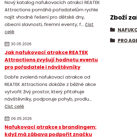
Nový katalog nafukovacích atrakcí REATEK
Attractions pomáhá pořadatelům rychle
Zboží za
najít vhodné řešení pro dětské dny,
obecní slavnosti, firemní eventy, f...
číst
NAFUKO
celé
PRO AG
30.05.2026
Jak nafukovací atrakce REATEK
Attractions zvyšují hodnotu eventu
pro pořadatele i návštěvníky
Dobře zvolená nafukovací atrakce od
REATEK Attractions dokáže z běžné akce
vytvořit živý prostor, který přitahuje
návštěvníky, podporuje pohyb, prodlu...
číst celé
06.05.2026
Nafukovací atrakce s brandingem:
když má zábava podpořit značku