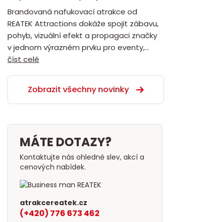
Brandovaná nafukovací atrakce od
REATEK Attractions dokáže spojit zábavu,
pohyb, vizuální efekt a propagaci značky
v jednom výrazném prvku pro eventy,...
číst celé
Zobrazit všechny novinky
MÁTE DOTAZY?
Kontaktujte nás ohledně slev, akcí a
cenových nabídek.
atrakcereatek.cz
(+420) 776 673 462