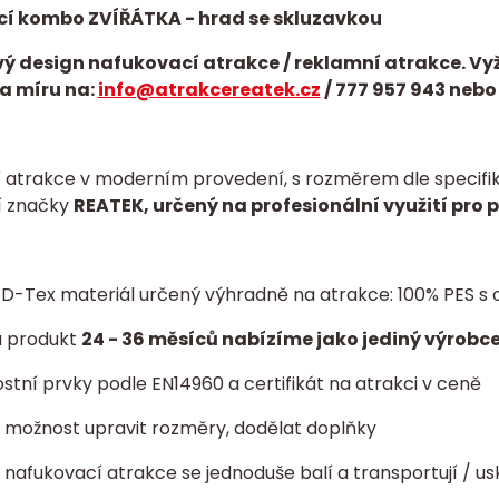
cí kombo ZVÍŘÁTKA
- hrad se skluzavkou
ý design nafukovací atrakce / reklamní atrakce. Vy
a míru na:
info@atrakcereatek.cz
/
777 957 943 nebo
 atrakce v moderním provedení, s rozměrem dle specifika
í značky
REATEK, určený na profesionální využití pro 
í D-Tex materiál určený výhradně na atrakce: 100% PES
a produkt
24 - 36 měsíců nabízíme jako jediný výrobce
tní prvky podle EN14960 a certifikát na atrakci v ceně
ta: možnost upravit rozměry, dodělat doplňky
- nafukovací atrakce se jednoduše balí a transportují / us