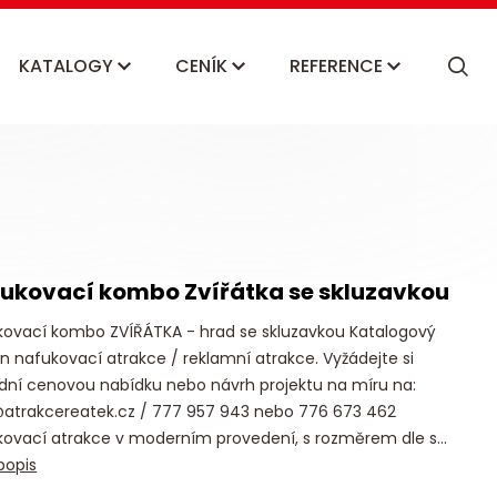
KATALOGY
CENÍK
REFERENCE
ukovací kombo Zvířátka se skluzavkou
kovací kombo ZVÍŘÁTKA - hrad se skluzavkou Katalogový
n nafukovací atrakce / reklamní atrakce. Vyžádejte si
adní cenovou nabídku nebo návrh projektu na míru na:
@atrakcereatek.cz / 777 957 943 nebo 776 673 462
ovací atrakce v moderním provedení, s rozměrem dle s...
popis