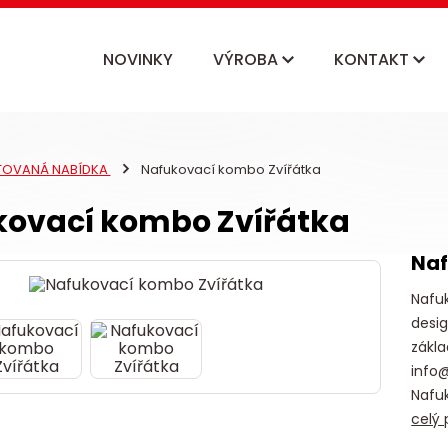
NOVINKY
VÝROBA
KONTAKT
ITOVANÁ NABÍDKA
Nafukovací kombo Zvířátka
ovací kombo Zvířátka
Naf
Nafu
desig
zákl
info
Nafuk
celý 