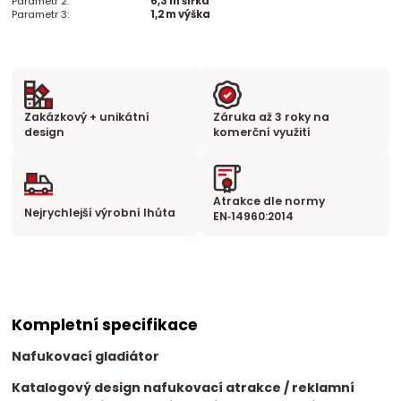
Parametr 2:
6,3 m šířka
Parametr 3:
1,2 m výška
Zakázkový + unikátní
Záruka až 3 roky na
design
komerční využití
Atrakce dle normy
Nejrychlejší výrobní lhůta
EN‑14960:2014
Kompletní specifikace
Nafukovací gladiátor
Katalogový design nafukovací atrakce / reklamní