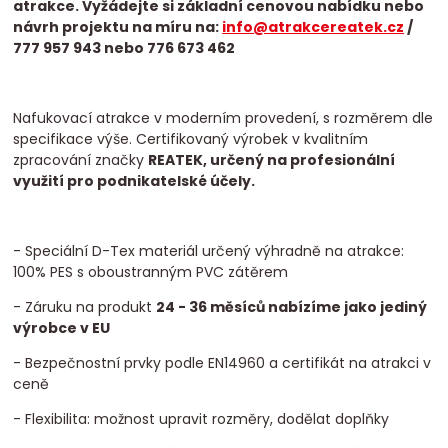
atrakce. Vyžádejte si základní cenovou nabídku nebo
návrh projektu na míru na:
info@atrakcereatek.cz
/
777 957 943 nebo 776 673 462
Nafukovací atrakce v moderním provedení, s rozměrem dle
specifikace výše. Certifikovaný výrobek v kvalitním
zpracování značky
REATEK, určený na profesionální
využití pro podnikatelské účely.
- Speciální D-Tex materiál určený výhradně na atrakce:
100% PES s oboustranným PVC zátěrem
- Záruku na produkt
24 - 36 měsíců nabízíme jako jediný
výrobce v EU
- Bezpečnostní prvky podle EN14960 a certifikát na atrakci v
ceně
- Flexibilita: možnost upravit rozměry, dodělat doplňky