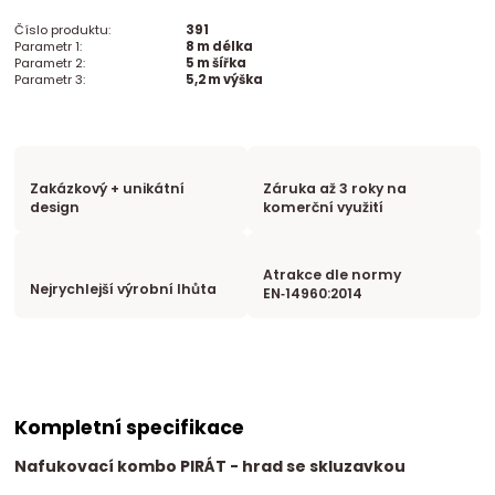
Číslo produktu:
391
Parametr 1:
8 m délka
Parametr 2:
5 m šířka
Parametr 3:
5,2 m výška
Zakázkový + unikátní
Záruka až 3 roky na
design
komerční využití
Atrakce dle normy
Nejrychlejší výrobní lhůta
EN‑14960:2014
Kompletní specifikace
Nafukovací kombo PIRÁT - hrad se skluzavkou