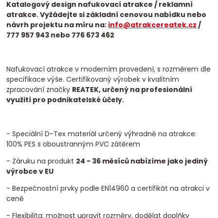
Katalogový design nafukovací atrakce / reklamní
atrakce. Vyžádejte si základní cenovou nabídku nebo
návrh projektu na míru na:
info@atrakcereatek.cz
/
777 957 943 nebo 776 673 462
Nafukovací atrakce v moderním provedení, s rozměrem dle
specifikace výše. Certifikovaný výrobek v kvalitním
zpracování značky
REATEK, určený na profesionální
využití pro podnikatelské účely.
- Speciální D-Tex materiál určený výhradně na atrakce:
100% PES s oboustranným PVC zátěrem
- Záruku na produkt
24 - 36 měsíců nabízíme jako jediný
výrobce v EU
- Bezpečnostní prvky podle EN14960 a certifikát na atrakci v
ceně
- Flexibilita: možnost upravit rozměry, dodělat doplňky