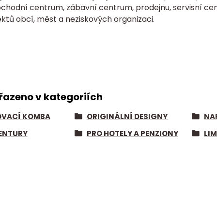
bchodní centrum, zábavní centrum, prodejnu, servisní cen
ktů obcí, měst a neziskových organizaci.
řazeno v kategoriích
VACÍ KOMBA
ORIGINÁLNÍ DESIGNY
NA
ENTURY
PRO HOTELY A PENZIONY
LI