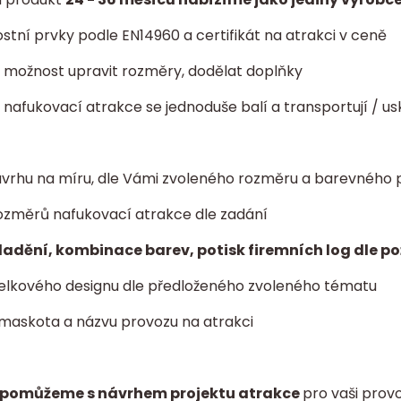
tní prvky podle EN14960 a certifikát na atrakci v ceně
ta: možnost upravit rozměry, dodělat doplňky
- nafukovací atrakce se jednoduše balí a transportují / us
vrhu na míru, dle Vámi zvoleného rozměru a barevného 
ozměrů nafukovací atrakce dle zadání
ladění, kombinace barev, potisk firemních log dle p
elkového designu dle předloženého zvoleného tématu
 maskota a názvu provozu na atrakci
pomůžeme s návrhem projektu atrakce
pro vaši provo