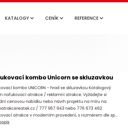
KATALOGY
CENÍK
REFERENCE
ukovací kombo Unicorn se skluzavkou
kovací kombo UNICORN - hrad se skluzavkou Katalogový
n nafukovací atrakce / reklamní atrakce. Vyžádejte si
adní cenovou nabídku nebo návrh projektu na míru na:
@atrakcereatek.cz / 777 957 943 nebo 776 673 462
kovací atrakce v moderním provedení, s rozměrem dle sp...
popis