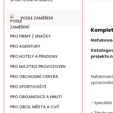
PODLE ZAMĚŘENÍ
Komplet
PRO FIRMY / ZNAČKY
Nafukovac
PRO AGENTURY
Katalogov
PRO HOTELY A PENZIONY
projektu n
PRO MAJITELE PROVOZOVEN
PRO OBCHODNÍ CENTRA
Nafukovací
zpracován
PRO SPORTOVIŠTĚ
PRO ORGANIZACE A HNUTÍ
- Speciáln
PRO OBCE, MĚSTA A CVČ
- Záruku n