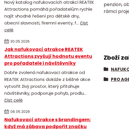
Nový katalog nafukovacích atrakcí REATEK
penzion, o
Attractions pomáhá pořadatelům rychle
rámci proje
najít vhodné řešení pro dětské dny,
obecní slavnosti, firemní eventy, f...
číst
celé
30.05.2026
Jak nafukovací atrakce REATEK
Attractions zvyšují hodnotu eventu
Zboží za
pro pořadatele i návštěvníky
NAFUKO
Dobře zvolená nafukovací atrakce od
REATEK Attractions dokáže z běžné akce
PRO AG
vytvořit živý prostor, který přitahuje
návštěvníky, podporuje pohyb, prodlu...
číst celé
06.05.2026
Nafukovací atrakce s brandingem:
když má zábava podpořit značku