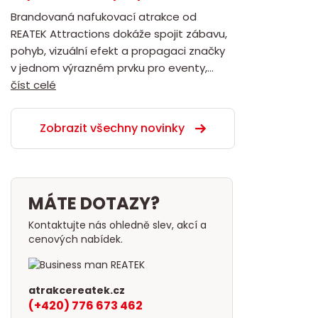
Brandovaná nafukovací atrakce od
REATEK Attractions dokáže spojit zábavu,
pohyb, vizuální efekt a propagaci značky
v jednom výrazném prvku pro eventy,...
číst celé
Zobrazit všechny novinky
MÁTE DOTAZY?
Kontaktujte nás ohledně slev, akcí a
cenových nabídek.
atrakcereatek.cz
(+420) 776 673 462