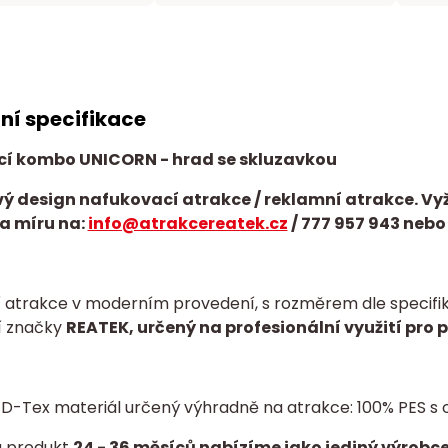
ní specifikace
í kombo UNICORN - hrad se skluzavkou
ý design nafukovací atrakce / reklamní atrakce. Vy
a míru na:
info@atrakcereatek.cz
/
777 957 943 nebo
 atrakce v moderním provedení, s rozměrem dle specifika
í značky
REATEK, určený na profesionální využití pro 
í D-Tex materiál určený výhradně na atrakce: 100% PES
a produkt
24 - 36 měsíců nabízíme jako jediný výrobce