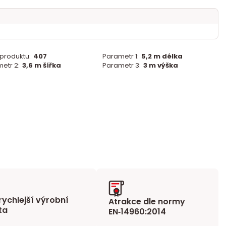
 produktu:
407
Parametr 1:
5,2 m délka
etr 2:
3,6 m šířka
Parametr 3:
3 m výška
rychlejší výrobní
Atrakce dle normy
ta
EN‑14960:2014