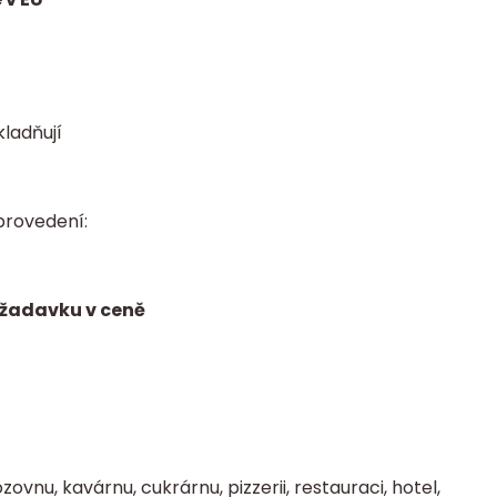
kladňují
provedení:
ožadavku v ceně
zovnu, kavárnu, cukrárnu, pizzerii, restauraci, hotel,