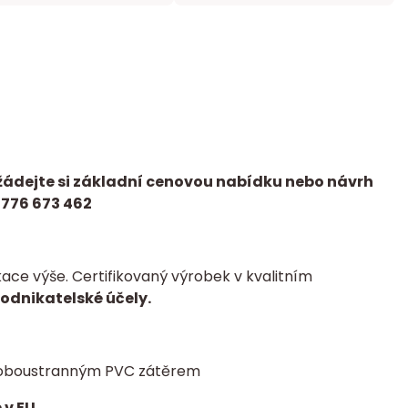
žádejte si základní cenovou nabídku nebo návrh
 776 673 462
ce výše. Certifikovaný výrobek v kvalitním
podnikatelské účely.
 s oboustranným PVC zátěrem
 v EU