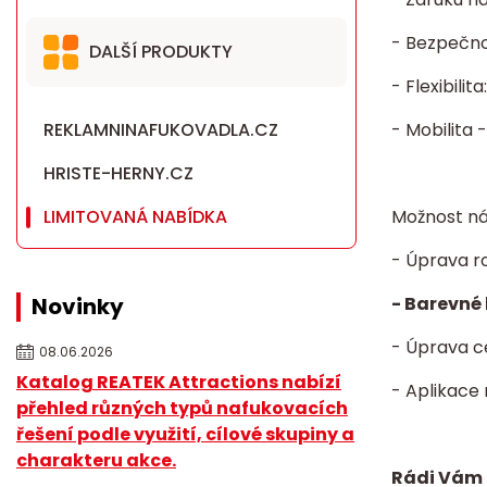
- Bezpečnos
DALŠÍ PRODUKTY
- Flexibili
REKLAMNINAFUKOVADLA.CZ
- Mobilita 
HRISTE-HERNY.CZ
LIMITOVANÁ NABÍDKA
Možnost ná
- Úprava r
Novinky
- Barevné 
- Úprava c
08.06.2026
Katalog REATEK Attractions nabízí
- Aplikace
přehled různých typů nafukovacích
řešení podle využití, cílové skupiny a
charakteru akce.
Rádi Vám 