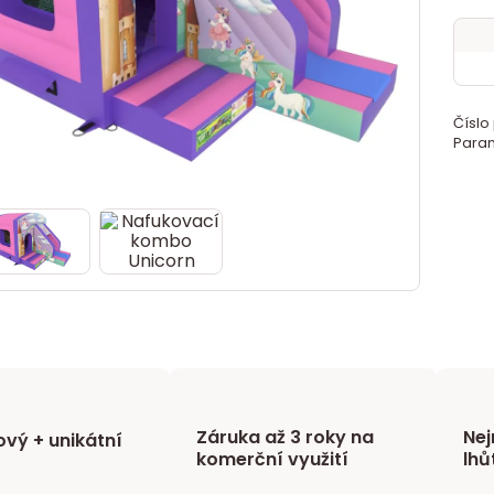
Číslo
Param
Záruka až 3 roky na
Nej
vý + unikátní
komerční využití
lhů