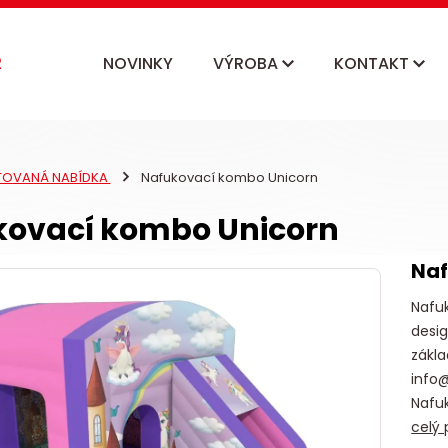
NOVINKY
VÝROBA
KONTAKT
ITOVANÁ NABÍDKA
Nafukovací kombo Unicorn
kovací kombo Unicorn
Naf
Nafu
desig
zákl
info
Nafu
celý 