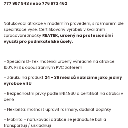
777 957 943 nebo 776 673 462
Nafukovací atrakce v moderním provedení, s rozměrem dle
specifikace výše. Certifikovaný výrobek v kvalitním
zpracování značky
REATEK, určený na profesionální
využití pro podnikatelské účely.
- Speciální D-Tex materiál určený výhradně na atrakce:
100% PES s oboustranným PVC zátěrem
- Záruku na produkt
24 - 36 měsíců nabízíme jako jediný
výrobce v EU
- Bezpečnostní prvky podle EN14960 a certifikát na atrakci v
ceně
- Flexibilita: možnost upravit rozměry, dodělat doplňky
- Mobilita - nafukovací atrakce se jednoduše balí a
transportují / uskladňují