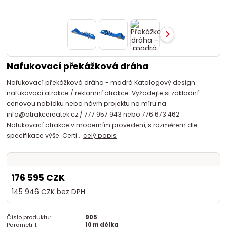
Nafukovací překážková dráha
Nafukovací překážková dráha - modrá Katalogový design
nafukovací atrakce / reklamní atrakce. Vyžádejte si základní
cenovou nabídku nebo návrh projektu na míru na:
info@atrakcereatek.cz / 777 957 943 nebo 776 673 462
Nafukovací atrakce v moderním provedení, s rozměrem dle
specifikace výše. Certi...
celý popis
176 595 CZK
145 946 CZK
bez DPH
Číslo produktu:
905
Parametr 1:
10 m délka