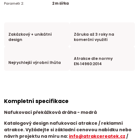
Parametr 2:
2 m šířka
Zakázkový + unikátní
Záruka až 3 roky na
design
komerční využití
Atrakce dle normy
Nejrychlejší výrobní lhůta
EN‑14960:2014
Kompletní specifikace
Nafukovací překážková dráha - modrá
Katalogový design nafukovací atrakce / reklamní
atrakce. Vyžádejte si základní cenovou nabídku nebo
návrh projektu na míru na:
info@atrakcereatek.cz
/