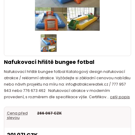
Nafukovací hřiště bungee fotbal
Nafukovací hřišté bungee fotbal Katalogový design nafukovací
atrakce / reklamní atrakce. Vyžádejte si základní cenovou nabídku
nebo návrh projektu na míru na: info@atrakcereatek.cz / 777 957
943 nebo 776 673 462 Nafukovací atrakce v moderním
provedení, s rozměrem dle specifikace výše. Certifikov...
celý popis
Cena před
266 067 CZK
slevou