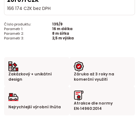
201 071 CZK
166 174 CZK
bez DPH
Číslo produktu:
135/9
Parametr 1:
16 m délka
Parametr 2:
8 m šířka
Parametr 3:
2,5 m výška
Zakázkový + unikátní
Záruka až 3 roky na
design
komerční využití
Atrakce dle normy
Nejrychlejší výrobní lhůta
EN‑14960:2014