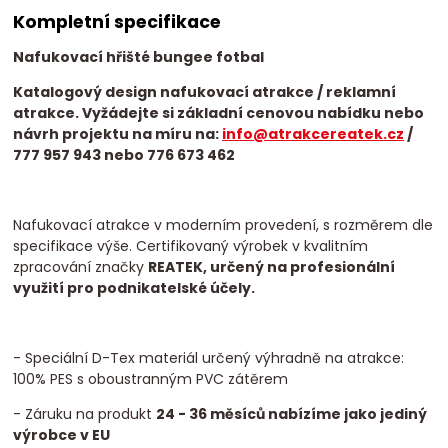
Kompletní specifikace
Nafukovací hřišté bungee fotbal
Katalogový design nafukovací atrakce / reklamní
atrakce. Vyžádejte si základní cenovou nabídku nebo
návrh projektu na míru na:
info@atrakcereatek.cz
/
777 957 943 nebo 776 673 462
Nafukovací atrakce v moderním provedení, s rozměrem dle
specifikace výše. Certifikovaný výrobek v kvalitním
zpracování značky
REATEK, určený na profesionální
využití pro podnikatelské účely.
- Speciální D-Tex materiál určený výhradně na atrakce:
100% PES s oboustranným PVC zátěrem
- Záruku na produkt
24 - 36 měsíců nabízíme jako jediný
výrobce v EU