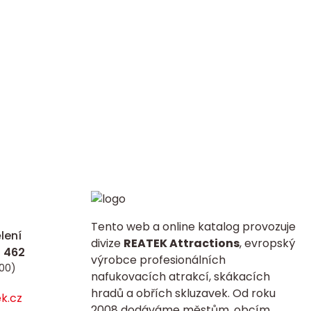
Tento web a online katalog provozuje
lení
divize
REATEK Attractions
, evropský
výrobce profesionálních
:00)
nafukovacích atrakcí, skákacích
hradů a obřích skluzavek. Od roku
k.cz
2008 dodáváme městům, obcím,