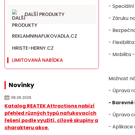
- Speciáln
DALŠÍ PRODUKTY
- Záruku n
- Bezpečnos
REKLAMNINAFUKOVADLA.CZ
- Flexibili
HRISTE-HERNY.CZ
- Mobilita 
LIMITOVANÁ NABÍDKA
Možnost ná
Novinky
- Úprava r
08.06.2026
- Barevné 
Katalog REATEK Attractions nabízí
přehled různých typů nafukovacích
- Úprava c
řešení podle využití, cílové skupiny a
- Aplikace
charakteru akce.