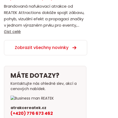
Brandovaná nafukovací atrakce od
REATEK Attractions dokáže spojit zábavu,
pohyb, vizuální efekt a propagaci značky
v jednom výrazném prvku pro eventy,...
číst celé
Zobrazit všechny novinky
MÁTE DOTAZY?
Kontaktujte nás ohledně slev, akcí a
cenových nabídek.
atrakcereatek.cz
(+420) 776 673 462