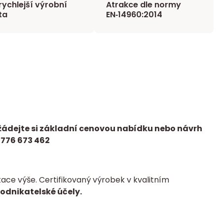
rychlejší výrobní
Atrakce dle normy
ta
EN‑14960:2014
žádejte si základní cenovou nabídku nebo návrh
 776 673 462
ce výše. Certifikovaný výrobek v kvalitním
podnikatelské účely.