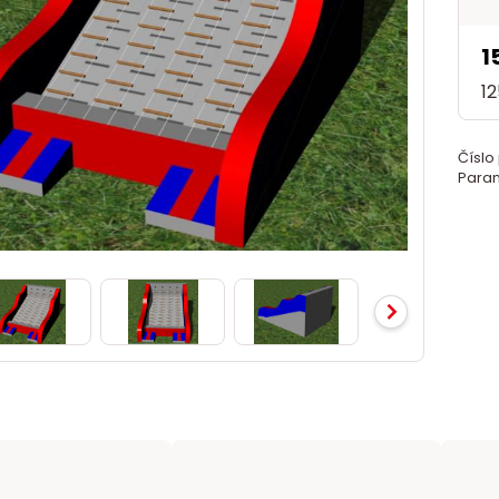
1
1
Číslo
Param