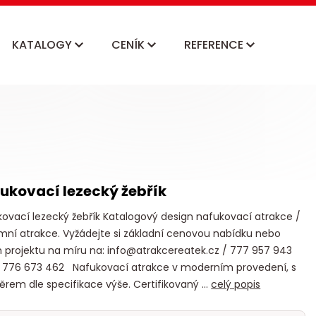
KATALOGY
CENÍK
REFERENCE
ukovací lezecký žebřík
ovací lezecký žebřík Katalogový design nafukovací atrakce /
mní atrakce. Vyžádejte si základní cenovou nabídku nebo
 projektu na míru na: info@atrakcereatek.cz / 777 957 943
 776 673 462 Nafukovací atrakce v moderním provedení, s
rem dle specifikace výše. Certifikovaný ...
celý popis