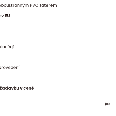
 s oboustranným PVC zátěrem
 v EU
kladňují
provedení:
ožadavku v ceně
/
ks