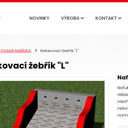
NOVINKY
VÝROBA
KONTAKT
ITOVANÁ NABÍDKA
Nafukovací žebřík "L"
ovací žebřík "L"
Naf
Nafuk
rekla
návrh
nebo
rozmě