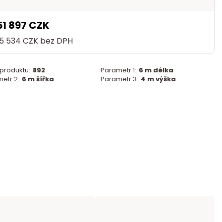
51 897 CZK
25 534 CZK
bez DPH
 produktu:
892
Parametr 1:
6 m délka
etr 2:
6 m šířka
Parametr 3:
4 m výška