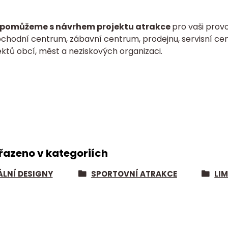
pomůžeme s návrhem projektu atrakce
pro vaši provo
bchodní centrum, zábavní centrum, prodejnu, servisní cen
ktů obcí, měst a neziskových organizaci.
řazeno v kategoriích
ÁLNÍ DESIGNY
SPORTOVNÍ ATRAKCE
LI