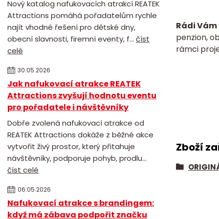
Nový katalog nafukovacích atrakcí REATEK
Attractions pomáhá pořadatelům rychle
Rádi Vám 
najít vhodné řešení pro dětské dny,
penzion, o
obecní slavnosti, firemní eventy, f...
číst
rámci proje
celé
30.05.2026
Jak nafukovací atrakce REATEK
Attractions zvyšují hodnotu eventu
pro pořadatele i návštěvníky
Dobře zvolená nafukovací atrakce od
REATEK Attractions dokáže z běžné akce
Zboží za
vytvořit živý prostor, který přitahuje
návštěvníky, podporuje pohyb, prodlu...
ORIGIN
číst celé
06.05.2026
Nafukovací atrakce s brandingem:
když má zábava podpořit značku