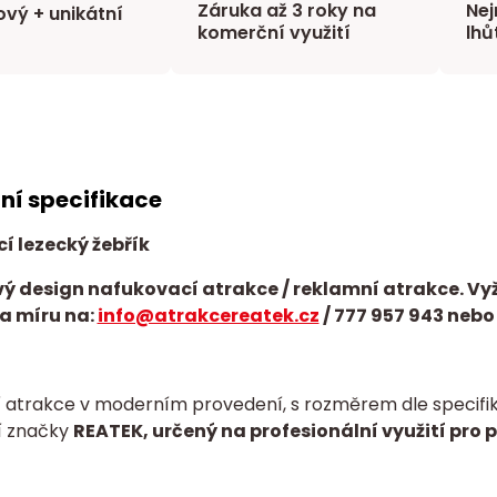
Záruka až 3 roky na
Nej
vý + unikátní
komerční využití
lhů
ní specifikace
í lezecký žebřík
ý design nafukovací atrakce / reklamní atrakce. Vy
a míru na:
info@atrakcereatek.cz
/
777 957 943 nebo
 atrakce v moderním provedení, s rozměrem dle specifika
í značky
REATEK, určený na profesionální využití pro 