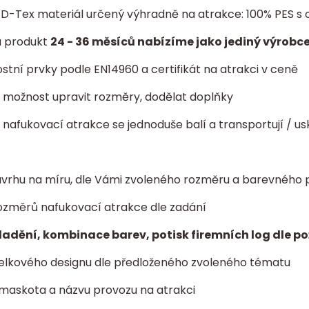
í D-Tex materiál určený výhradně na atrakce: 100% PES
a produkt
24 - 36 měsíců nabízíme jako jediný výrobce
tní prvky podle EN14960 a certifikát na atrakci v ceně
ta: možnost upravit rozměry, dodělat doplňky
- nafukovací atrakce se jednoduše balí a transportují / us
vrhu na míru, dle Vámi zvoleného rozměru a barevného 
ozměrů nafukovací atrakce dle zadání
ladění, kombinace barev, potisk firemních log dle p
elkového designu dle předloženého zvoleného tématu
 maskota a názvu provozu na atrakci