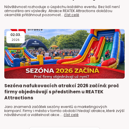
Návštěvnost rozhoduje o úspěchu každého eventu. Bez lidí není
atmosféra ani výsledky. Atrakce REATEK Attractions dokážou
okamžitě přitáhnout pozornost...
číst celé
02
.
03
.
2026
Sezóna nafukovacích atrakcí 2026 začíná: proč
firmy objednávají s předstihem u REATEK
Attractions
Jaro znamená začátek sezóny eventů a marketingových
kampaní. Firmy i města v tomto období hledají atrakce, které zvýší
návštěvnost a viditelnost akce....
číst celé