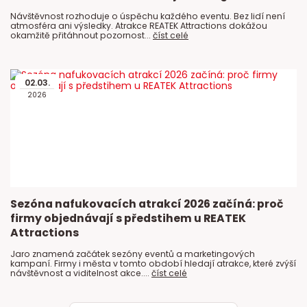
Návštěvnost rozhoduje o úspěchu každého eventu. Bez lidí není
atmosféra ani výsledky. Atrakce REATEK Attractions dokážou
okamžitě přitáhnout pozornost...
číst celé
02
.
03
.
2026
Sezóna nafukovacích atrakcí 2026 začíná: proč
firmy objednávají s předstihem u REATEK
Attractions
Jaro znamená začátek sezóny eventů a marketingových
kampaní. Firmy i města v tomto období hledají atrakce, které zvýší
návštěvnost a viditelnost akce....
číst celé