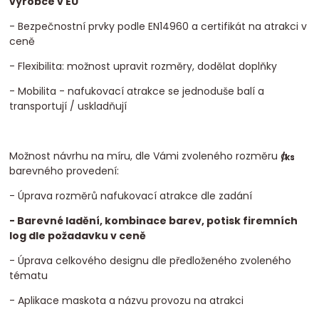
výrobce v EU
- Bezpečnostní prvky podle EN14960 a certifikát na atrakci v
ceně
- Flexibilita: možnost upravit rozměry, dodělat doplňky
- Mobilita - nafukovací atrakce se jednoduše balí a
transportují / uskladňují
Možnost návrhu na míru, dle Vámi zvoleného rozměru a
/
ks
barevného provedení:
- Úprava rozměrů nafukovací atrakce dle zadání
- Barevné ladění, kombinace barev, potisk firemních
log dle požadavku v ceně
- Úprava celkového designu dle předloženého zvoleného
tématu
- Aplikace maskota a názvu provozu na atrakci