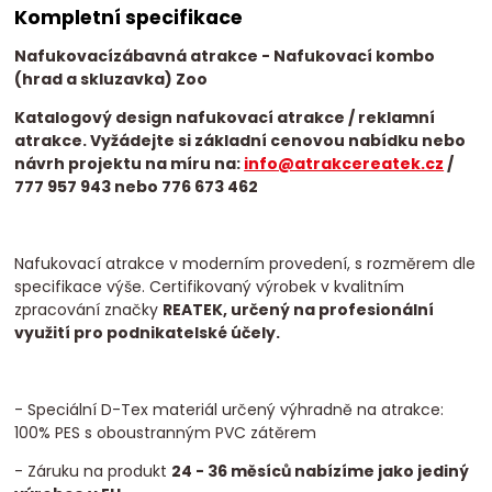
Kompletní specifikace
Nafukovací
zábavná atrakce
- Nafukovací kombo
(hrad a skluzavka) Zoo
Katalogový design nafukovací atrakce / reklamní
atrakce. Vyžádejte si základní cenovou nabídku nebo
návrh projektu na míru na:
info@atrakcereatek.cz
/
777 957 943 nebo 776 673 462
Nafukovací atrakce v moderním provedení, s rozměrem dle
specifikace výše. Certifikovaný výrobek v kvalitním
zpracování značky
REATEK, určený na profesionální
využití pro podnikatelské účely.
- Speciální D-Tex materiál určený výhradně na atrakce:
100% PES s oboustranným PVC zátěrem
- Záruku na produkt
24 - 36 měsíců nabízíme jako jediný