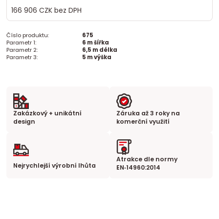
166 906 CZK
bez DPH
Číslo produktu:
675
Parametr 1:
6 m šířka
Parametr 2:
6,5 m délka
Parametr 3:
5 m výška
Zakázkový + unikátní
Záruka až 3 roky na
design
komerční využití
Atrakce dle normy
Nejrychlejší výrobní lhůta
EN‑14960:2014