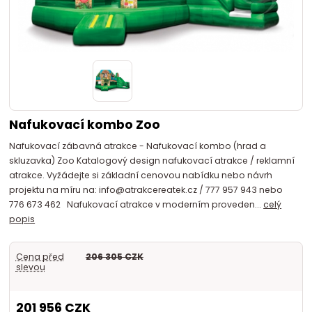
Nafukovací kombo Zoo
Nafukovací zábavná atrakce - Nafukovací kombo (hrad a
skluzavka) Zoo Katalogový design nafukovací atrakce / reklamní
atrakce. Vyžádejte si základní cenovou nabídku nebo návrh
projektu na míru na: info@atrakcereatek.cz / 777 957 943 nebo
776 673 462 Nafukovací atrakce v moderním proveden...
celý
popis
Cena před
206 305 CZK
slevou
201 956 CZK