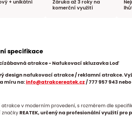
vý + unikátní
Záruka až 3 roky na
Nej
komerční využití
lhů
ní specifikace
cí
zábavná atrakce
- Nafukovací skluzavka Loď
ý design nafukovací atrakce / reklamní atrakce. Vy
a míru na:
info@atrakcereatek.cz
/
777 957 943 nebo
 atrakce v moderním provedení, s rozměrem dle specifika
í značky
REATEK, určený na profesionální využití pro 