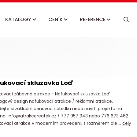
KATALOGY
CENÍK
REFERENCE
ukovací skluzavka Loď
kovací zábavná atrakce - Nafukovací skluzavka Loď
ogový design nafukovací atrakce / reklamní atrakce.
ejte si základní cenovou nabídku nebo návrh projektu na
 na: info@atrakcereatek.cz / 777 957 943 nebo 776 673 462
kovací atrakce v moderním provedení, s rozměrem dle ...
celý
s