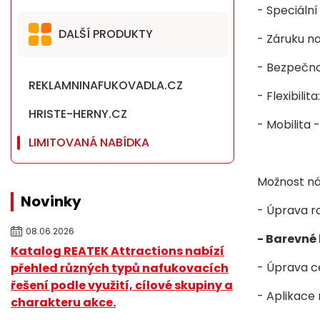
- Speciáln
DALŠÍ PRODUKTY
- Záruku n
- Bezpečnos
REKLAMNINAFUKOVADLA.CZ
- Flexibili
HRISTE-HERNY.CZ
- Mobilita 
LIMITOVANÁ NABÍDKA
Možnost ná
Novinky
- Úprava r
08.06.2026
- Barevné 
Katalog REATEK Attractions nabízí
- Úprava c
přehled různých typů nafukovacích
řešení podle využití, cílové skupiny a
- Aplikace
charakteru akce.