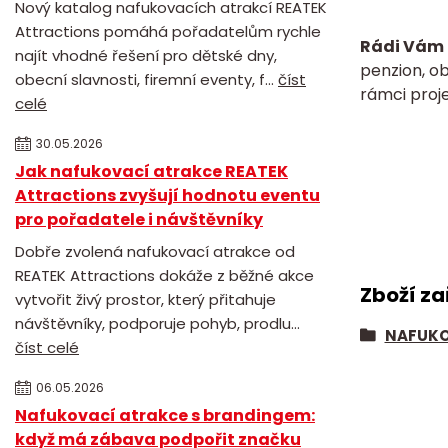
Nový katalog nafukovacích atrakcí REATEK
Attractions pomáhá pořadatelům rychle
Rádi Vám 
najít vhodné řešení pro dětské dny,
penzion, o
obecní slavnosti, firemní eventy, f...
číst
rámci proje
celé
30.05.2026
Jak nafukovací atrakce REATEK
Attractions zvyšují hodnotu eventu
pro pořadatele i návštěvníky
Dobře zvolená nafukovací atrakce od
REATEK Attractions dokáže z běžné akce
Zboží za
vytvořit živý prostor, který přitahuje
návštěvníky, podporuje pohyb, prodlu...
NAFUKO
číst celé
06.05.2026
Nafukovací atrakce s brandingem:
když má zábava podpořit značku