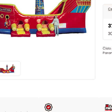
Ce
3
3
Číslo
Param