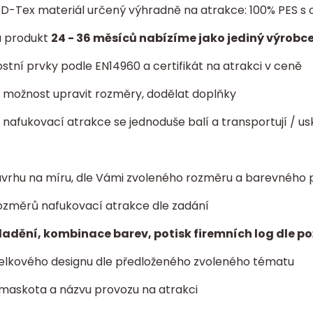
í D-Tex materiál určený výhradně na atrakce: 100% PES
a produkt
24 - 36 měsíců nabízíme jako jediný výrobce
tní prvky podle EN14960 a certifikát na atrakci v ceně
ta: možnost upravit rozměry, dodělat doplňky
- nafukovací atrakce se jednoduše balí a transportují / us
vrhu na míru, dle Vámi zvoleného rozměru a barevného 
ozměrů nafukovací atrakce dle zadání
ladění, kombinace barev, potisk firemních log dle p
elkového designu dle předloženého zvoleného tématu
 maskota a názvu provozu na atrakci