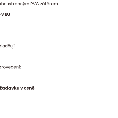
 s oboustranným PVC zátěrem
 v EU
kladňují
provedení:
ožadavku v ceně