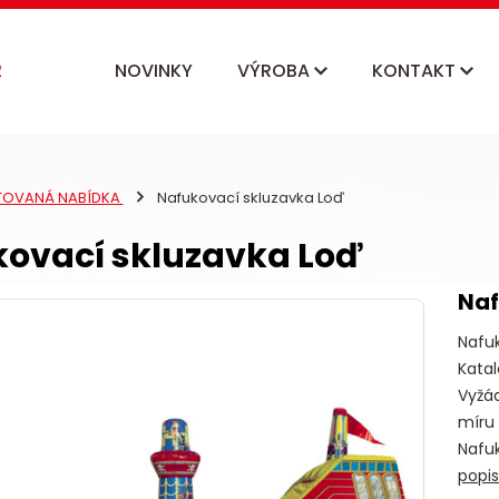
NOVINKY
VÝROBA
KONTAKT
ITOVANÁ NABÍDKA
Nafukovací skluzavka Loď
ovací skluzavka Loď
Naf
Nafu
Katal
Vyžád
míru
Nafu
popi