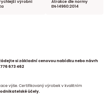
rychlejší výrobní
Atrakce dle normy
ta
EN‑14960:2014
žádejte si základní cenovou nabídku nebo návrh
 776 673 462
ce výše. Certifikovaný výrobek v kvalitním
podnikatelské účely.