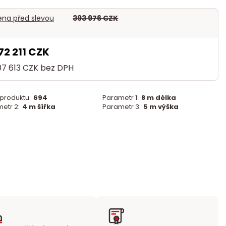
na před slevou
393 976 CZK
72 211 CZK
07 613 CZK
bez DPH
 produktu:
694
Parametr 1:
8 m délka
etr 2:
4 m šířka
Parametr 3:
5 m výška