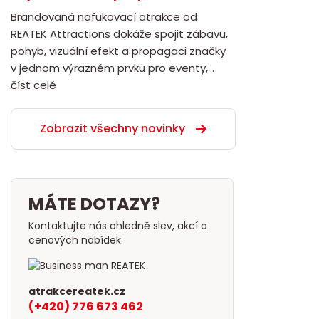
Brandovaná nafukovací atrakce od
REATEK Attractions dokáže spojit zábavu,
pohyb, vizuální efekt a propagaci značky
v jednom výrazném prvku pro eventy,...
číst celé
Zobrazit všechny novinky
MÁTE DOTAZY?
Kontaktujte nás ohledně slev, akcí a
cenových nabídek.
atrakcereatek.cz
(+420) 776 673 462