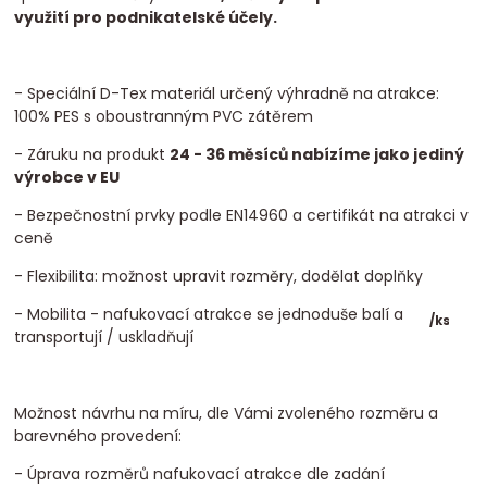
využití pro podnikatelské účely.
- Speciální D-Tex materiál určený výhradně na atrakce:
100% PES s oboustranným PVC zátěrem
- Záruku na produkt
24 - 36 měsíců nabízíme jako jediný
výrobce v EU
- Bezpečnostní prvky podle EN14960 a certifikát na atrakci v
ceně
- Flexibilita: možnost upravit rozměry, dodělat doplňky
- Mobilita - nafukovací atrakce se jednoduše balí a
/
ks
transportují / uskladňují
Možnost návrhu na míru, dle Vámi zvoleného rozměru a
barevného provedení:
- Úprava rozměrů nafukovací atrakce dle zadání