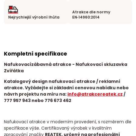
Atrakce dle normy
Nejrychlejší výrobní lhůta
EN‑14960:2014
Kompletní specifikace
Nafukovací
zábavná atrakce
- Nafukovací skluzavka
Zvířátka
Katalogový design nafukovací atrakce / reklamní
atrakce. Vyžádejte si základní cenovou nabídku nebo
návrh projektu na míru na:
info@atrakcereatek.cz
/
777 957 943 nebo 776 673 462
Nafukovací atrakce v moderním provedení, s rozměrem dle
specifikace výše. Certifikovaný výrobek v kvalitním
zpracování značky
REATEK, určený na profesionální