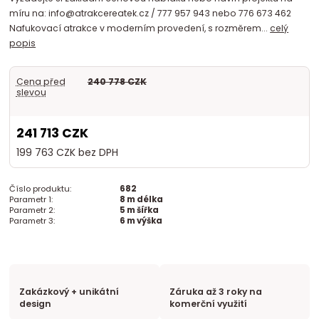
míru na: info@atrakcereatek.cz / 777 957 943 nebo 776 673 462
Nafukovací atrakce v moderním provedení, s rozměrem...
celý
popis
Cena před
240 778 CZK
slevou
241 713 CZK
199 763 CZK
bez DPH
Číslo produktu:
682
Parametr 1:
8 m délka
Parametr 2:
5 m šířka
Parametr 3:
6 m výška
Zakázkový + unikátní
Záruka až 3 roky na
design
komerční využití