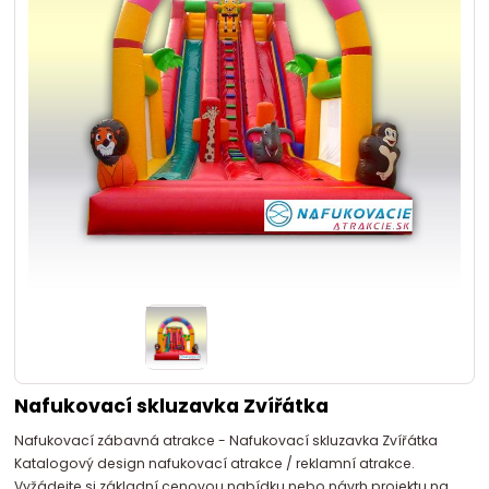
Nafukovací skluzavka Zvířátka
Nafukovací zábavná atrakce - Nafukovací skluzavka Zvířátka
Katalogový design nafukovací atrakce / reklamní atrakce.
Vyžádejte si základní cenovou nabídku nebo návrh projektu na