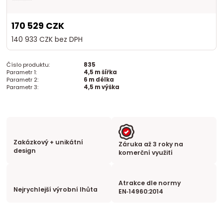
170 529 CZK
140 933 CZK
bez DPH
Číslo produktu:
835
Parametr 1:
4,5 m šířka
Parametr 2:
6 m délka
Parametr 3:
4,5 m výška
Zakázkový + unikátní
Záruka až 3 roky na
design
komerční využití
Atrakce dle normy
Nejrychlejší výrobní lhůta
EN‑14960:2014