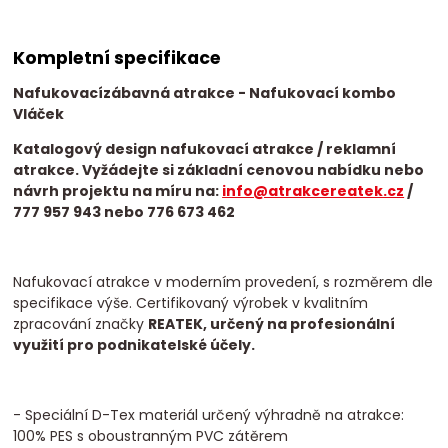
Kompletní specifikace
Nafukovací
zábavná atrakce
- Nafukovací kombo
Vláček
Katalogový design nafukovací atrakce / reklamní
atrakce. Vyžádejte si základní cenovou nabídku nebo
návrh projektu na míru na:
info@atrakcereatek.cz
/
777 957 943 nebo 776 673 462
Nafukovací atrakce v moderním provedení, s rozměrem dle
specifikace výše. Certifikovaný výrobek v kvalitním
zpracování značky
REATEK, určený na profesionální
využití pro podnikatelské účely.
- Speciální D-Tex materiál určený výhradně na atrakce:
100% PES s oboustranným PVC zátěrem