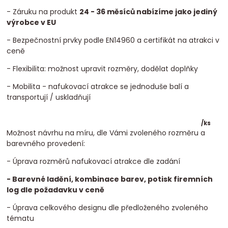
- Záruku na produkt
24 - 36 měsíců nabízíme jako jediný
výrobce v EU
- Bezpečnostní prvky podle EN14960 a certifikát na atrakci v
ceně
- Flexibilita: možnost upravit rozměry, dodělat doplňky
- Mobilita - nafukovací atrakce se jednoduše balí a
transportují / uskladňují
/
ks
Možnost návrhu na míru, dle Vámi zvoleného rozměru a
barevného provedení:
- Úprava rozměrů nafukovací atrakce dle zadání
- Barevné ladění, kombinace barev, potisk firemních
log dle požadavku v ceně
- Úprava celkového designu dle předloženého zvoleného
tématu