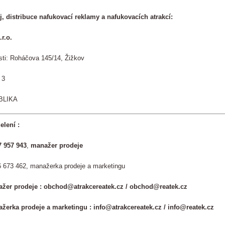
, distribuce nafukovací reklamy a nafukovacích atrakcí:
r.o.
sti: Roháčova 145/14, Žižkov
 3
BLIKA
lení :
7 957 943
,
manažer prodeje
 673 462, manažerka prodeje a marketingu
žer prodeje : obchod@atrakcereatek.cz / obchod@reatek.cz
žerka prodeje a marketingu
: info@atrakcereatek.cz / info@reatek.cz