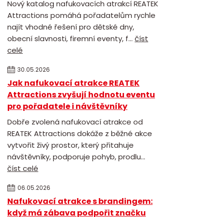
Nový katalog nafukovacích atrakcí REATEK
Attractions pomáhá pořadatelům rychle
najít vhodné řešení pro dětské dny,
obecní slavnosti, firemní eventy, f...
číst
celé
30.05.2026
Jak nafukovací atrakce REATEK
Attractions zvyšují hodnotu eventu
pro pořadatele i návštěvníky
Dobře zvolená nafukovací atrakce od
REATEK Attractions dokáže z běžné akce
vytvořit živý prostor, který přitahuje
návštěvníky, podporuje pohyb, prodlu...
číst celé
06.05.2026
Nafukovací atrakce s brandingem:
když má zábava podpořit značku