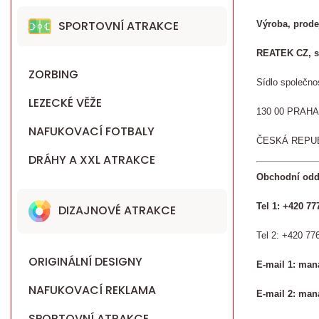
SPORTOVNÍ ATRAKCE
Výroba, prodej
REATEK CZ, s.
ZORBING
Sídlo společno
LEZECKÉ VĚŽE
130 00 PRAHA
NAFUKOVACÍ FOTBALY
ČESKÁ REPU
DRÁHY A XXL ATRAKCE
Obchodní odde
Tel 1: +420 77
DIZAJNOVÉ ATRAKCE
Tel 2:
+420 776
ORIGINÁLNÍ DESIGNY
E-mail 1:
mana
NAFUKOVACÍ REKLAMA
E-mail 2:
mana
SPORTOVNÍ ATRAKCE