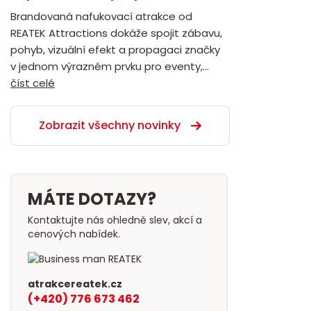
Brandovaná nafukovací atrakce od
REATEK Attractions dokáže spojit zábavu,
pohyb, vizuální efekt a propagaci značky
v jednom výrazném prvku pro eventy,...
číst celé
Zobrazit všechny novinky
MÁTE DOTAZY?
Kontaktujte nás ohledně slev, akcí a
cenových nabídek.
atrakcereatek.cz
(+420) 776 673 462