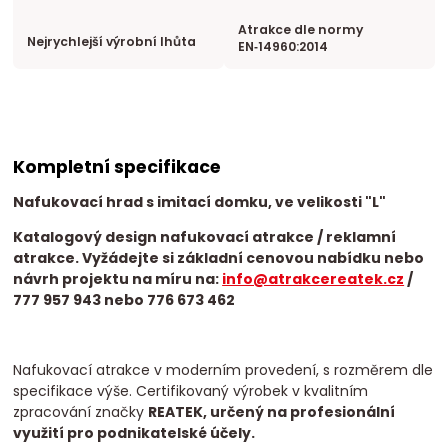
Atrakce dle normy
Nejrychlejší výrobní lhůta
EN‑14960:2014
Kompletní specifikace
Nafukovací hrad
s imitací domku, ve velikosti "L"
Katalogový design nafukovací atrakce / reklamní
atrakce. Vyžádejte si základní cenovou nabídku nebo
návrh projektu na míru na:
info@atrakcereatek.cz
/
777 957 943 nebo 776 673 462
Nafukovací atrakce v moderním provedení, s rozměrem dle
specifikace výše. Certifikovaný výrobek v kvalitním
zpracování značky
REATEK, určený na profesionální
využití pro podnikatelské účely.