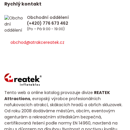
Rychlý kontakt
Obchodní oddělení
(Po – Pá 9:00 - 19:00)
obchod@atrakcereatek.cz
Tento web a online katalog provozuje divize
REATEK
Attractions
, evropský výrobce profesionálních
nafukovacích atrakcí, skákacích hradů a obřích skluzavek.
Od roku 2008 dodáváme městům, obcím, eventovým
agenturám a rekreačním střediskům bezpečná,
certifikovaná řešení podle normy EN 14960, navržená na
míru s důrazem na dlouhou životnost a poctivou kvalitu.