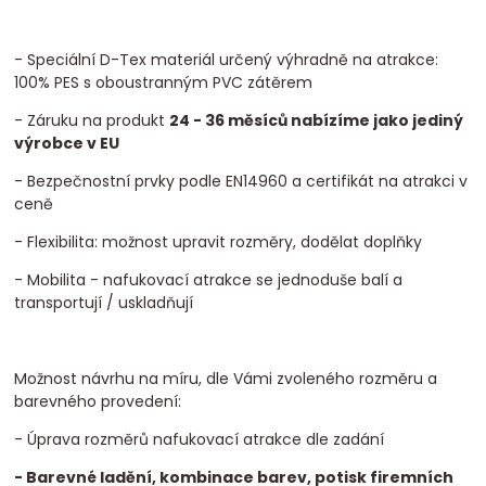
- Speciální D-Tex materiál určený výhradně na atrakce:
100% PES s oboustranným PVC zátěrem
- Záruku na produkt
24 - 36 měsíců nabízíme jako jediný
výrobce v EU
- Bezpečnostní prvky podle EN14960 a certifikát na atrakci v
ceně
- Flexibilita: možnost upravit rozměry, dodělat doplňky
- Mobilita - nafukovací atrakce se jednoduše balí a
transportují / uskladňují
Možnost návrhu na míru, dle Vámi zvoleného rozměru a
barevného provedení:
- Úprava rozměrů nafukovací atrakce dle zadání
- Barevné ladění, kombinace barev, potisk firemních