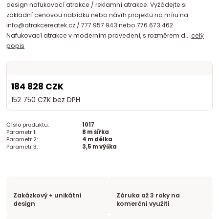
design nafukovací atrakce / reklamní atrakce. Vyžádejte si
základní cenovou nabídku nebo návrh projektu na míru na:
info@atrakcereatek.cz / 777 957 943 nebo 776 673 462
Nafukovací atrakce v moderním provedení, s rozměrem d...
celý
popis
184 828 CZK
152 750 CZK
bez DPH
Číslo produktu:
1017
Parametr 1:
8 m šířka
Parametr 2:
4 m délka
Parametr 3:
3,5 m výška
Zakázkový + unikátní
Záruka až 3 roky na
design
komerční využití