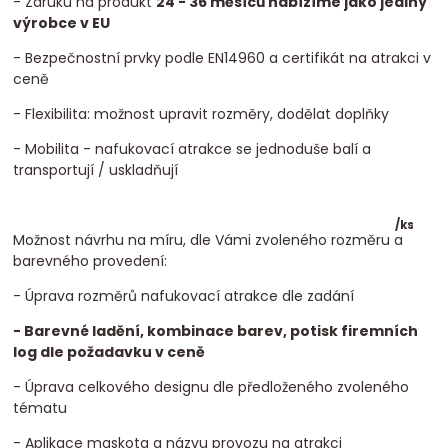
- Záruku na produkt
24 - 36 měsíců nabízíme jako jediný
výrobce v EU
- Bezpečnostní prvky podle EN14960 a certifikát na atrakci v
ceně
- Flexibilita: možnost upravit rozměry, dodělat doplňky
- Mobilita - nafukovací atrakce se jednoduše balí a
transportují / uskladňují
/
ks
Možnost návrhu na míru, dle Vámi zvoleného rozměru a
barevného provedení:
- Úprava rozměrů nafukovací atrakce dle zadání
- Barevné ladění, kombinace barev, potisk firemních
log dle požadavku v ceně
- Úprava celkového designu dle předloženého zvoleného
tématu
- Aplikace maskota a názvu provozu na atrakci