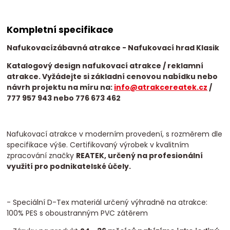
Kompletní specifikace
Nafukovací
zábavná atrakce
- Nafukovací hrad Klasik
Katalogový design nafukovací atrakce / reklamní
atrakce. Vyžádejte si základní cenovou nabídku nebo
návrh projektu na míru na:
info@atrakcereatek.cz
/
777 957 943 nebo 776 673 462
Nafukovací atrakce v moderním provedení, s rozměrem dle
specifikace výše. Certifikovaný výrobek v kvalitním
zpracování značky
REATEK, určený na profesionální
využití pro podnikatelské účely.
- Speciální D-Tex materiál určený výhradně na atrakce:
100% PES s oboustranným PVC zátěrem