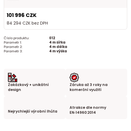
101 996 CZK
84 294 CZK
bez DPH
Číslo produktu:
012
Parametr 1:
4 m šířka
Parametr 2:
4 m délka
Parametr 3:
4 m výška
Zakázkový + unikátní
Záruka až 3 roky na
design
komerční využití
Atrakce dle normy
Nejrychlejší výrobní lhůta
EN‑14960:2014