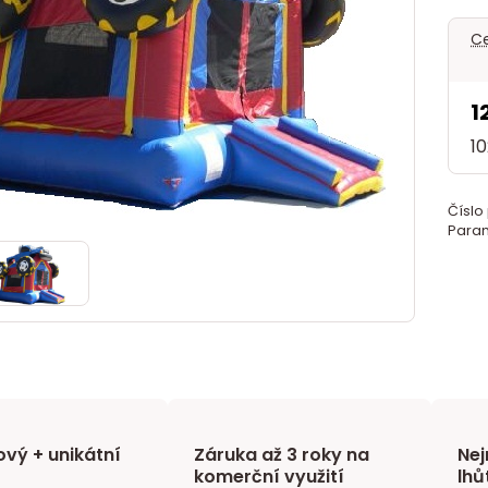
Ce
1
1
Číslo
Param
vý + unikátní
Záruka až 3 roky na
Nej
komerční využití
lhů