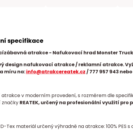
ní specifikace
cí
zábavná atrakce
- Nafukovací hrad Monster Truc
ý design nafukovací atrakce / reklamní atrakce. Vy
a míru na:
info@atrakcereatek.cz
/
777 957 943 nebo
 atrakce v moderním provedení, s rozměrem dle specifika
í značky
REATEK, určený na profesionální využití pro 
í D-Tex materiál určený výhradně na atrakce: 100% PES