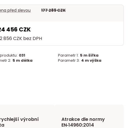
na před slevou
177 289 CZK
24 456 CZK
02 856 CZK
bez DPH
 produktu:
031
Parametr 1:
5 m šířka
etr 2:
5 m délka
Parametr 3:
4 m výška
rychlejší výrobní
Atrakce dle normy
ta
EN‑14960:2014