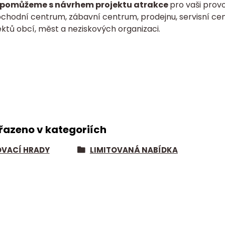
pomůžeme s návrhem projektu atrakce
pro vaši provo
bchodní centrum, zábavní centrum, prodejnu, servisní cen
ktů obcí, měst a neziskových organizaci.
řazeno v kategoriích
VACÍ HRADY
LIMITOVANÁ NABÍDKA