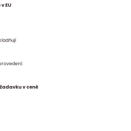
 v EU
kladňují
provedení:
ožadavku v ceně