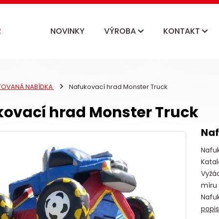
NOVINKY
VÝROBA
KONTAKT
ITOVANÁ NABÍDKA
Nafukovací hrad Monster Truck
ovací hrad Monster Truck
Naf
Nafu
Katal
Vyžád
míru
Nafu
popi