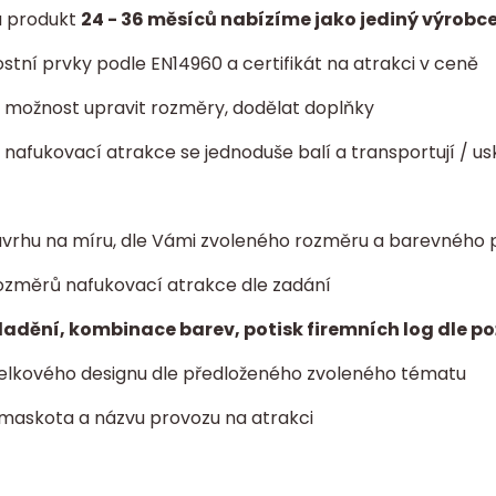
a produkt
24 - 36 měsíců nabízíme jako jediný výrobce
tní prvky podle EN14960 a certifikát na atrakci v ceně
ta: možnost upravit rozměry, dodělat doplňky
- nafukovací atrakce se jednoduše balí a transportují / us
vrhu na míru, dle Vámi zvoleného rozměru a barevného 
ozměrů nafukovací atrakce dle zadání
ladění, kombinace barev, potisk firemních log dle p
elkového designu dle předloženého zvoleného tématu
 maskota a názvu provozu na atrakci