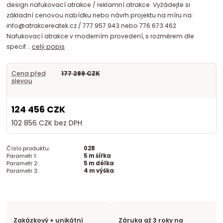
design nafukovací atrakce / reklamní atrakce. Vyžádejte si
základní cenovou nabídku nebo návrh projektu na míru na:
info@atrakcereatek.cz / 777 957 943 nebo 776 673 462
Nafukovací atrakce v moderním provedení, s rozměrem dle
specif...
celý popis
Cena před
177 289 CZK
slevou
124 456 CZK
102 856 CZK
bez DPH
Číslo produktu:
028
Parametr 1:
5 m šířka
Parametr 2:
5 m délka
Parametr 3:
4 m výška
Zakázkový + unikátní
Záruka až 3 roky na