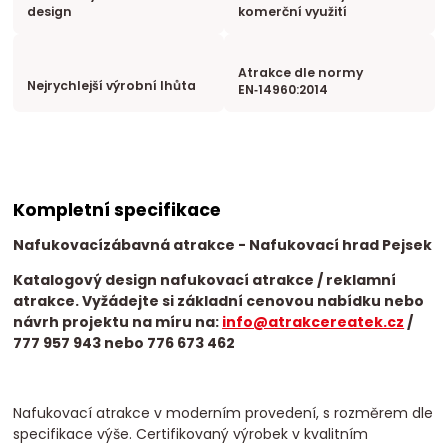
design
komerční využití
Atrakce dle normy
Nejrychlejší výrobní lhůta
EN‑14960:2014
Kompletní specifikace
Nafukovací
zábavná atrakce
- Nafukovací hrad Pejsek
Katalogový design nafukovací atrakce / reklamní
atrakce. Vyžádejte si základní cenovou nabídku nebo
návrh projektu na míru na:
info@atrakcereatek.cz
/
777 957 943 nebo 776 673 462
Nafukovací atrakce v moderním provedení, s rozměrem dle
specifikace výše. Certifikovaný výrobek v kvalitním