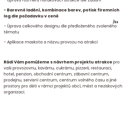
- Úprava rozměrů nafukovací atrakce dle zadání
- Barevné ladění, kombinace barev, potisk firemních
log dle požadavku v ceně
/
ks
- Úprava celkového designu dle předloženého zvoleného
tématu
- Aplikace maskota a názvu provozu na atrakci
Rádi Vám pomůžeme s návrhem projektu atrakce
pro
vaši provozovnu, kavárnu, cukrárnu, pizzerii, restauraci,
hotel, penzion, obchodní centrum, zábavní centrum,
prodejnu, servisní centrum, centrum volného času a jiné
prostory pro děti v rámci projektů obcí, měst a neziskových
organizaci.