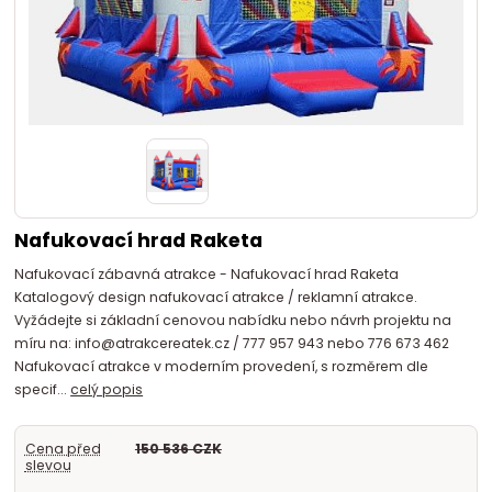
Nafukovací hrad Raketa
Nafukovací zábavná atrakce - Nafukovací hrad Raketa
Katalogový design nafukovací atrakce / reklamní atrakce.
Vyžádejte si základní cenovou nabídku nebo návrh projektu na
míru na: info@atrakcereatek.cz / 777 957 943 nebo 776 673 462
Nafukovací atrakce v moderním provedení, s rozměrem dle
specif...
celý popis
Cena před
150 536 CZK
slevou