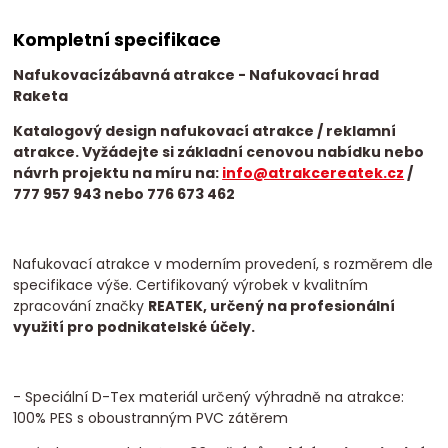
Kompletní specifikace
Nafukovací
zábavná atrakce
- Nafukovací hrad
Raketa
Katalogový design nafukovací atrakce / reklamní
atrakce. Vyžádejte si základní cenovou nabídku nebo
návrh projektu na míru na:
info@atrakcereatek.cz
/
777 957 943 nebo 776 673 462
Nafukovací atrakce v moderním provedení, s rozměrem dle
specifikace výše. Certifikovaný výrobek v kvalitním
zpracování značky
REATEK, určený na profesionální
využití pro podnikatelské účely.
- Speciální D-Tex materiál určený výhradně na atrakce:
100% PES s oboustranným PVC zátěrem