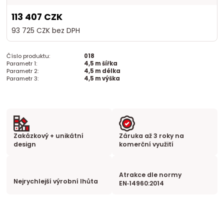
113 407 CZK
93 725 CZK
bez DPH
Číslo produktu:
018
Parametr 1:
4,5 m šířka
Parametr 2:
4,5 m délka
Parametr 3:
4,5 m výška
Zakázkový + unikátní
Záruka až 3 roky na
design
komerční využití
Atrakce dle normy
Nejrychlejší výrobní lhůta
EN‑14960:2014