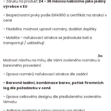
- Záruku na produkt
24 - 36 měsíců nabízíme jako jediný
výrobce v EU
- Bezpečnostní prvky podle EN14960 a certifikát na atrakci v
ceně
- Flexibilita: možnost upravit rozměry, dodělat doplňky
- Mobilita - nafukovací atrakce se jednoduše balí a
transportují / uskladňují
/
ks
Možnost návrhu na míru, dle Vámi zvoleného rozměru a
barevného provedení:
- Úprava rozměrů nafukovací atrakce dle zadání
- Barevné ladění, kombinace barev, potisk firemních
log dle požadavku v ceně
- Úprava celkového designu dle předloženého zvoleného
tématu
- Aplikace maskota a názvu provozu na atrakci