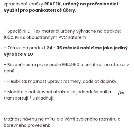
zpracování značky
REATEK, určený na profesionální
využití pro podnikatelské účely.
- Speciální D-Tex materiál určený výhradně na atrakce:
100% PES s oboustranným PVC zátěrem
- Záruku na produkt
24 - 36 měsíců nabízíme jako jediný
výrobce v EU
- Bezpečnostní prvky podle EN14960 a certifikát na atrakci v
ceně
- Flexibilita: možnost upravit rozměry, dodělat doplňky
- Mobilita - nafukovací atrakce se jednoduše balí a
/
ks
transportují / uskladňují
Možnost návrhu na míru, dle Vámi zvoleného rozměru a
barevného provedení: