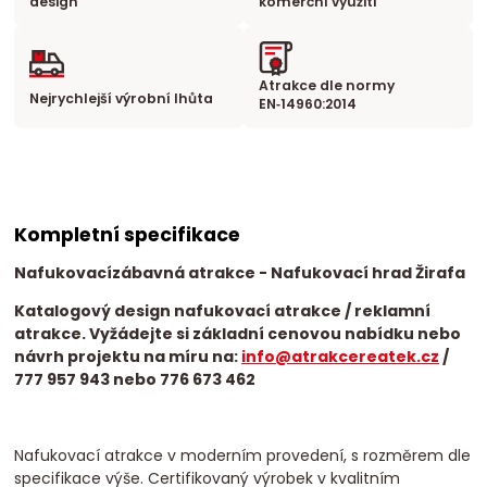
design
komerční využití
Atrakce dle normy
Nejrychlejší výrobní lhůta
EN‑14960:2014
Kompletní specifikace
Nafukovací
zábavná atrakce
- Nafukovací hrad Žirafa
Katalogový design nafukovací atrakce / reklamní
atrakce. Vyžádejte si základní cenovou nabídku nebo
návrh projektu na míru na:
info@atrakcereatek.cz
/
777 957 943 nebo 776 673 462
Nafukovací atrakce v moderním provedení, s rozměrem dle
specifikace výše. Certifikovaný výrobek v kvalitním