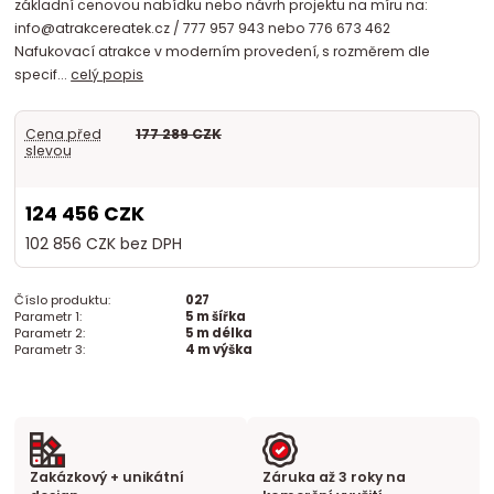
základní cenovou nabídku nebo návrh projektu na míru na:
info@atrakcereatek.cz / 777 957 943 nebo 776 673 462
Nafukovací atrakce v moderním provedení, s rozměrem dle
specif...
celý popis
Cena před
177 289 CZK
slevou
124 456 CZK
102 856 CZK
bez DPH
Číslo produktu:
027
Parametr 1:
5 m šířka
Parametr 2:
5 m délka
Parametr 3:
4 m výška
Zakázkový + unikátní
Záruka až 3 roky na