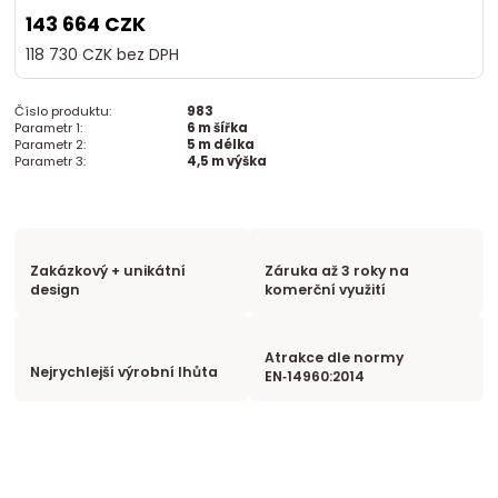
143 664 CZK
118 730 CZK
bez DPH
Číslo produktu:
983
Parametr 1:
6 m šířka
Parametr 2:
5 m délka
Parametr 3:
4,5 m výška
Zakázkový + unikátní
Záruka až 3 roky na
design
komerční využití
Atrakce dle normy
Nejrychlejší výrobní lhůta
EN‑14960:2014