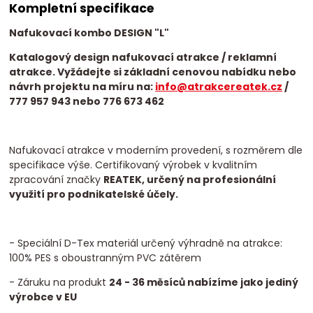
Kompletní specifikace
Nafukovací kombo DESIGN "L"
Katalogový design nafukovací atrakce / reklamní
atrakce. Vyžádejte si základní cenovou nabídku nebo
návrh projektu na míru na:
info@atrakcereatek.cz
/
777 957 943 nebo 776 673 462
Nafukovací atrakce v moderním provedení, s rozměrem dle
specifikace výše. Certifikovaný výrobek v kvalitním
zpracování značky
REATEK, určený na profesionální
využití pro podnikatelské účely.
- Speciální D-Tex materiál určený výhradně na atrakce:
100% PES s oboustranným PVC zátěrem
- Záruku na produkt
24 - 36 měsíců nabízíme jako jediný
výrobce v EU