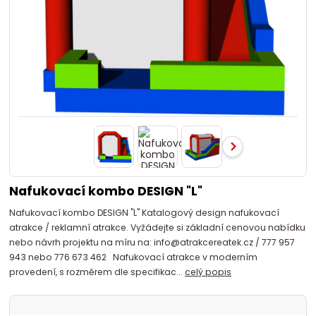
Nafukovací kombo DESIGN "L"
Nafukovací kombo DESIGN "L" Katalogový design nafukovací
atrakce / reklamní atrakce. Vyžádejte si základní cenovou nabídku
nebo návrh projektu na míru na: info@atrakcereatek.cz / 777 957
943 nebo 776 673 462 Nafukovací atrakce v moderním
provedení, s rozměrem dle specifikac...
celý popis