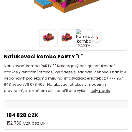
Nafukovací kombo PARTY "L"
Nafukovací kombo PARTY "L" Katalogový design nafukovací
atrakce / reklamní atrakce. Vyžádejte si základní cenovou nabídku
nebo návrh projektu na míru na: info@atrakcereatek.cz / 777 957
943 nebo 776 673 462 Nafukovací atrakce v moderním
provedení, s rozměrem dle specifikace výše. ...
celý popis
184 828 CZK
152 750 CZK
bez DPH