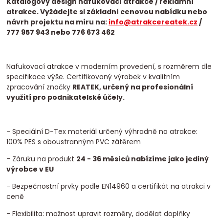
Katalogový design nafukovací atrakce / reklamní
atrakce. Vyžádejte si základní cenovou nabídku nebo
návrh projektu na míru na:
info@atrakcereatek.cz
/
777 957 943 nebo 776 673 462
Nafukovací atrakce v moderním provedení, s rozměrem dle
specifikace výše. Certifikovaný výrobek v kvalitním
zpracování značky
REATEK, určený na profesionální
využití pro podnikatelské účely.
- Speciální D-Tex materiál určený výhradně na atrakce:
100% PES s oboustranným PVC zátěrem
- Záruku na produkt
24 - 36 měsíců nabízíme jako jediný
výrobce v EU
- Bezpečnostní prvky podle EN14960 a certifikát na atrakci v
ceně
- Flexibilita: možnost upravit rozměry, dodělat doplňky