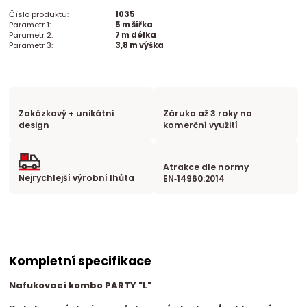
Číslo produktu:
1035
Parametr 1:
5 m šířka
Parametr 2:
7 m délka
Parametr 3:
3,8 m výška
Zakázkový + unikátní
Záruka až 3 roky na
design
komerční využití
Atrakce dle normy
Nejrychlejší výrobní lhůta
EN‑14960:2014
Kompletní specifikace
Nafukovací kombo PARTY "L"