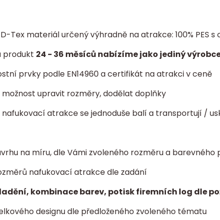
í D-Tex materiál určený výhradně na atrakce: 100% PES
a produkt
24 - 36 měsíců nabízíme jako jediný výrobce
tní prvky podle EN14960 a certifikát na atrakci v ceně
ta: možnost upravit rozměry, dodělat doplňky
- nafukovací atrakce se jednoduše balí a transportují / us
vrhu na míru, dle Vámi zvoleného rozměru a barevného 
ozměrů nafukovací atrakce dle zadání
ladění, kombinace barev, potisk firemních log dle p
elkového designu dle předloženého zvoleného tématu