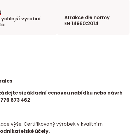
Atrakce dle normy
rychlejší výrobní
EN‑14960:2014
ta
rales
žádejte si základní cenovou nabídku nebo návrh
 776 673 462
ce výše. Certifikovaný výrobek v kvalitním
podnikatelské účely.