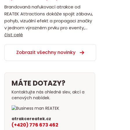
Brandovaná nafukovací atrakce od
REATEK Attractions dokáže spojit zábavu,
pohyb, vizuální efekt a propagaci značky
v jednom výrazném prvku pro eventy,...
číst celé
Zobrazit všechny novinky
MÁTE DOTAZY?
Kontaktujte nás ohledně slev, akcí a
cenových nabídek.
atrakcereatek.cz
(+420) 776 673 462