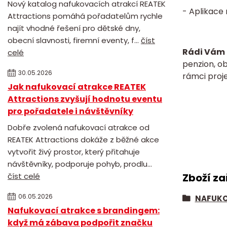
Nový katalog nafukovacích atrakcí REATEK
- Aplikace
Attractions pomáhá pořadatelům rychle
najít vhodné řešení pro dětské dny,
obecní slavnosti, firemní eventy, f...
číst
Rádi Vám 
celé
penzion, o
30.05.2026
rámci proje
Jak nafukovací atrakce REATEK
Attractions zvyšují hodnotu eventu
pro pořadatele i návštěvníky
Dobře zvolená nafukovací atrakce od
REATEK Attractions dokáže z běžné akce
vytvořit živý prostor, který přitahuje
návštěvníky, podporuje pohyb, prodlu...
číst celé
Zboží za
06.05.2026
NAFUKO
Nafukovací atrakce s brandingem:
když má zábava podpořit značku