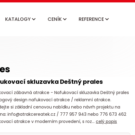
KATALOGY
CENÍK
REFERENCE
es
ukovací skluzavka Deštný prales
kovací zábavná atrakce - Nafukovací skluzavka Deštný prales
ogový design nafukovací atrakce / reklamní atrakce.
ejte si základní cenovou nabídku nebo návrh projektu na
 na: info@atrakcereatek.cz / 777 957 943 nebo 776 673 462
ovací atrakce v moderním provedení, s roz...
celý popis