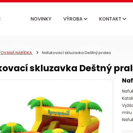
NOVINKY
VÝROBA
KONTAKT
ITOVANÁ NABÍDKA
Nafukovací skluzavka Deštný prales
ovací skluzavka Deštný pral
Naf
Nafu
Katal
Vyžád
míru
Nafuk