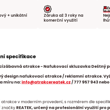
vý + unikátní
Záruka až 3 roky na
Nej
komerční využití
lhů
ní specifikace
cí
zábavná atrakce
- Nafukovací skluzavka Deštný p
ý design nafukovací atrakce / reklamní atrakce. Vy
a míru na:
info@atrakcereatek.cz
/
777 957 943 nebo
 atrakce v moderním provedení, s rozměrem dle specifika
í značky
REATEK, určený na profesionální využití pro 