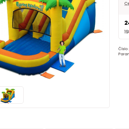
Ce
2
1
Číslo
Param