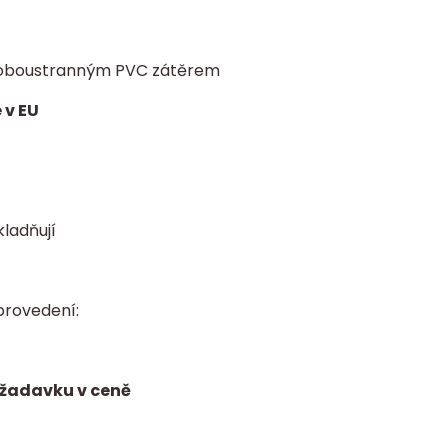
 s oboustranným PVC zátěrem
 v EU
kladňují
provedení:
ožadavku v ceně