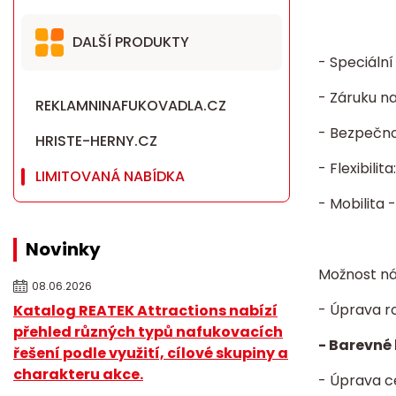
DALŠÍ PRODUKTY
- Speciáln
- Záruku n
REKLAMNINAFUKOVADLA.CZ
- Bezpečnos
HRISTE-HERNY.CZ
- Flexibili
LIMITOVANÁ NABÍDKA
- Mobilita 
Novinky
Možnost ná
08.06.2026
- Úprava r
Katalog REATEK Attractions nabízí
přehled různých typů nafukovacích
- Barevné 
řešení podle využití, cílové skupiny a
charakteru akce.
- Úprava c