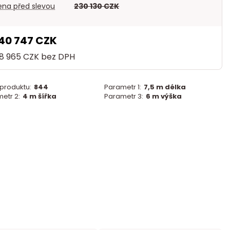
na před slevou
230 130 CZK
40 747 CZK
98 965 CZK
bez DPH
 produktu:
844
Parametr 1:
7,5 m délka
etr 2:
4 m šířka
Parametr 3:
6 m výška