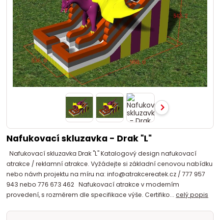
Nafukovací skluzavka - Drak "L"
Nafukovací skluzavka Drak "L" Katalogový design nafukovací
atrakce / reklamní atrakce. Vyžádejte si základní cenovou nabídku
nebo návrh projektu na míru na: info@atrakcereatek.cz / 777 957
943 nebo 776 673 462 Nafukovací atrakce v moderním
provedení, s rozměrem dle specifikace výše. Certifiko...
celý popis