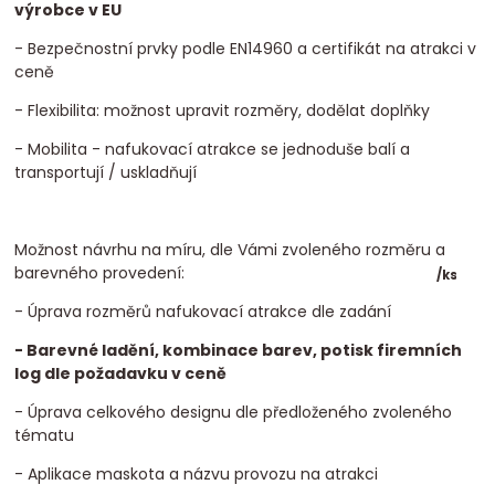
výrobce v EU
- Bezpečnostní prvky podle EN14960 a certifikát na atrakci v
ceně
- Flexibilita: možnost upravit rozměry, dodělat doplňky
- Mobilita - nafukovací atrakce se jednoduše balí a
transportují / uskladňují
Možnost návrhu na míru, dle Vámi zvoleného rozměru a
barevného provedení:
/
ks
- Úprava rozměrů nafukovací atrakce dle zadání
- Barevné ladění, kombinace barev, potisk firemních
log dle požadavku v ceně
- Úprava celkového designu dle předloženého zvoleného
tématu
- Aplikace maskota a názvu provozu na atrakci