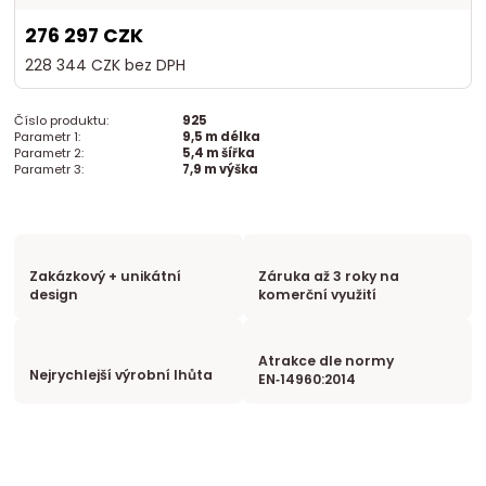
276 297 CZK
228 344 CZK
bez DPH
Číslo produktu:
925
Parametr 1:
9,5 m délka
Parametr 2:
5,4 m šířka
Parametr 3:
7,9 m výška
Zakázkový + unikátní
Záruka až 3 roky na
design
komerční využití
Atrakce dle normy
Nejrychlejší výrobní lhůta
EN‑14960:2014