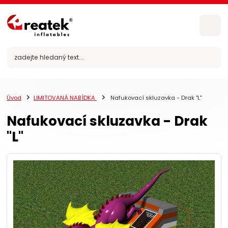
Úvod
LIMITOVANÁ NABÍDKA
Nafukovací skluzavka - Drak "L"
Nafukovací skluzavka - Drak
"L"