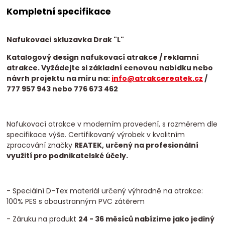
Kompletní specifikace
Nafukovací skluzavka Drak "L"
Katalogový design nafukovací atrakce / reklamní
atrakce. Vyžádejte si základní cenovou nabídku nebo
návrh projektu na míru na:
info@atrakcereatek.cz
/
777 957 943 nebo 776 673 462
Nafukovací atrakce v moderním provedení, s rozměrem dle
specifikace výše. Certifikovaný výrobek v kvalitním
zpracování značky
REATEK, určený na profesionální
využití pro podnikatelské účely.
- Speciální D-Tex materiál určený výhradně na atrakce:
100% PES s oboustranným PVC zátěrem
- Záruku na produkt
24 - 36 měsíců nabízíme jako jediný