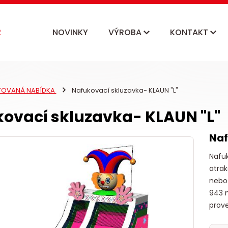
NOVINKY
VÝROBA
KONTAKT
ITOVANÁ NABÍDKA
Nafukovací skluzavka- KLAUN "L"
ovací skluzavka- KLAUN "L"
Naf
Nafuk
atrak
nebo 
943 
prove