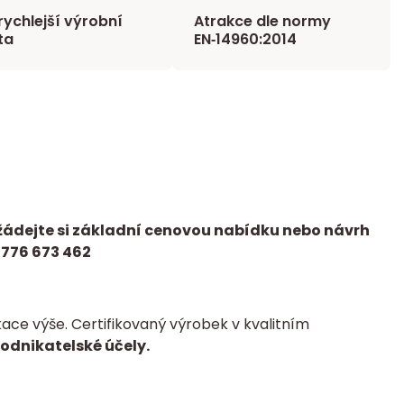
rychlejší výrobní
Atrakce dle normy
ta
EN‑14960:2014
žádejte si základní cenovou nabídku nebo návrh
 776 673 462
ce výše. Certifikovaný výrobek v kvalitním
podnikatelské účely.