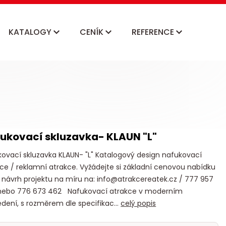
KATALOGY
CENÍK
REFERENCE
ukovací skluzavka- KLAUN "L"
ovací skluzavka KLAUN- "L" Katalogový design nafukovací
ce / reklamní atrakce. Vyžádejte si základní cenovou nabídku
návrh projektu na míru na: info@atrakcereatek.cz / 777 957
nebo 776 673 462 Nafukovací atrakce v moderním
dení, s rozměrem dle specifikac...
celý popis