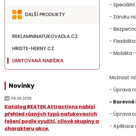
- Speciáln
DALŠÍ PRODUKTY
- Záruku n
- Bezpečnos
REKLAMNINAFUKOVADLA.CZ
- Flexibili
HRISTE-HERNY.CZ
- Mobilita 
LIMITOVANÁ NABÍDKA
Možnost ná
Novinky
- Úprava r
08.06.2026
- Barevné 
Katalog REATEK Attractions nabízí
přehled různých typů nafukovacích
- Úprava c
řešení podle využití, cílové skupiny a
- Aplikace
charakteru akce.