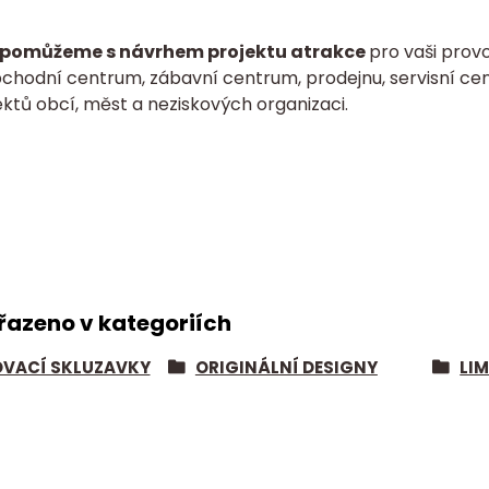
pomůžeme s návrhem projektu atrakce
pro vaši provo
bchodní centrum, zábavní centrum, prodejnu, servisní cen
ktů obcí, měst a neziskových organizaci.
řazeno v kategoriích
VACÍ SKLUZAVKY
ORIGINÁLNÍ DESIGNY
LI