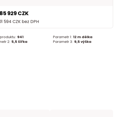
85 929 CZK
01 594 CZK
bez DPH
 produktu:
941
Parametr 1:
12 m délka
etr 2:
5,5 šířka
Parametr 3:
9,5 výška