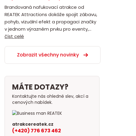
Brandovaná nafukovací atrakce od
REATEK Attractions dokáže spojit zábavu,
pohyb, vizuální efekt a propagaci značky
v jednom výrazném prvku pro eventy,...
číst celé
Zobrazit všechny novinky
MÁTE DOTAZY?
Kontaktujte nás ohledně slev, akcí a
cenových nabídek.
atrakcereatek.cz
(+420) 776 673 462