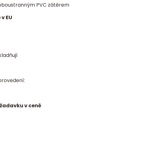
 s oboustranným PVC zátěrem
 v EU
kladňují
provedení:
ožadavku v ceně