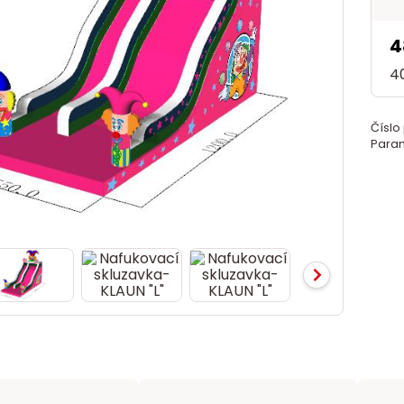
4
4
Číslo
Param