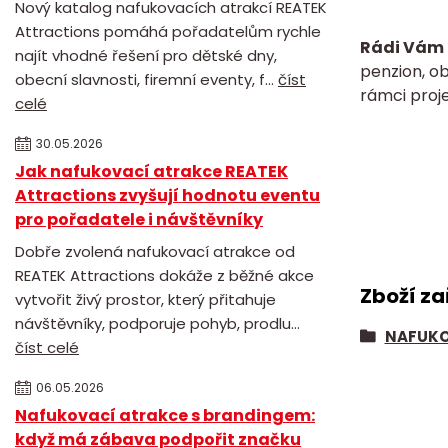
Nový katalog nafukovacích atrakcí REATEK
Attractions pomáhá pořadatelům rychle
Rádi Vám 
najít vhodné řešení pro dětské dny,
penzion, o
obecní slavnosti, firemní eventy, f...
číst
rámci proje
celé
30.05.2026
Jak nafukovací atrakce REATEK
Attractions zvyšují hodnotu eventu
pro pořadatele i návštěvníky
Dobře zvolená nafukovací atrakce od
REATEK Attractions dokáže z běžné akce
Zboží za
vytvořit živý prostor, který přitahuje
návštěvníky, podporuje pohyb, prodlu...
NAFUKO
číst celé
06.05.2026
Nafukovací atrakce s brandingem:
když má zábava podpořit značku