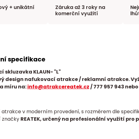
vý + unikátní
Záruka až 3 roky na
Nej
komerční využití
lhů
ní specifikace
í skluzavka KLAUN- "L"
ý design nafukovací atrakce / reklamní atrakce. Vy
a míru na:
info@atrakcereatek.cz
/
777 957 943 nebo
 atrakce v moderním provedení, s rozměrem dle specifika
í značky
REATEK, určený na profesionální využití pro 