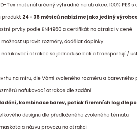
í D-Tex materiál určený výhradně na atrakce: 100% PES
a produkt
24 - 36 měsíců nabízíme jako jediný výrobce
tní prvky podle EN14960 a certifikát na atrakci v ceně
ta: možnost upravit rozměry, dodělat doplňky
- nafukovací atrakce se jednoduše balí a transportují / us
vrhu na míru, dle Vámi zvoleného rozměru a barevného 
ozměrů nafukovací atrakce dle zadání
ladění, kombinace barev, potisk firemních log dle p
elkového designu dle předloženého zvoleného tématu
 maskota a názvu provozu na atrakci