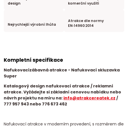
design
komerční využití
Atrakce dle normy
Nejrychlejší výrobní lhůta
EN‑14960:2014
Kompletní specifikace
Nafukovací
zábavná atrakce
- Nafukovací skluzavka
Super
Katalogový design nafukovací atrakce / reklamní
atrakce. Vyžádejte si základní cenovou nabídku nebo
návrh projektu na míru na:
info@atrakcereatek.cz
/
777 957 943 nebo 776 673 462
Nafukovací atrakce v moderním provedení, s rozměrem dle