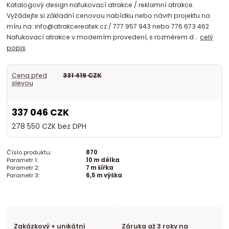
Katalogový design nafukovací atrakce / reklamní atrakce.
Vyžádejte si základní cenovou nabídku nebo návrh projektu na
míru na: info@atrakcereatek.cz / 777 957 943 nebo 776 673 462
Nafukovací atrakce v moderním provedení, s rozměrem d...
celý
popis
Cena před
331 419 CZK
slevou
337 046 CZK
278 550 CZK
bez DPH
Číslo produktu:
870
Parametr 1:
10 m délka
Parametr 2:
7 m šířka
Parametr 3:
6,5 m výška
Zakázkový + unikátní
Záruka až 3 roky na