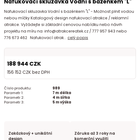
Nafukovací skluzavka Vodní s bazénkem "L"
Nafukovací skluzavka Vodní s bazénkem "L" - Možnost plnit vodou
nebou míčky Katalogový design nafukovací atrakce / reklamní
atrakce. Vyžádejte si základní cenovou nabídku nebo návrh
projektu na míru na: info@atrakcereatek.cz / 777 957 943 nebo
776 673 462 Nafukovací atrak...
celý popis
188 944 CZK
156 152 CZK
bez DPH
Číslo produktu:
989
Parametr 1:
7 m délka
Parametr 2:
4 m šířka
Parametr 3:
5 m výška
Zakázkový + unikátní
Záruka až 3 roky na
design
komerční využití