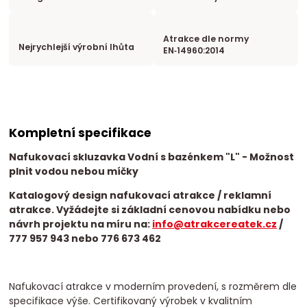
Atrakce dle normy
Nejrychlejší výrobní lhůta
EN‑14960:2014
Kompletní specifikace
Nafukovací skluzavka Vodní s bazénkem "L" - Možnost
plnit vodou nebou míčky
Katalogový design nafukovací atrakce / reklamní
atrakce. Vyžádejte si základní cenovou nabídku nebo
návrh projektu na míru na:
info@atrakcereatek.cz
/
777 957 943 nebo 776 673 462
Nafukovací atrakce v moderním provedení, s rozměrem dle
specifikace výše. Certifikovaný výrobek v kvalitním