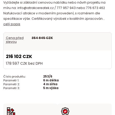
Vyžádejte si základní cenovou nabídku nebo návrh projektu na
míru na: info@atrakcereatek.cz / 777 957 943 nebo 776 673 462
Nafukovací atrakce v moderním provedení, s rozměrem dle
specifikace výše. Certifikovaný výrobek v kvalitním zpracován...
celý popis
Cena před
354 845 CZK
slevou
216 102 CZK
178 597 CZK
bez DPH
Číslo produktu:
253/6
Parametr 1:
6 m délka
Parametr 2:
4 m šířka
Parametr 3:
5 m výška