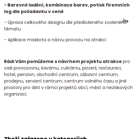
- Barevné ladění, kombinace barev, potisk firemních
log dle požadavku v ceně
/
ks
- Úprava celkového designu dle předloženého zvoleného
tématu
- Aplikace maskota a názvu provozu na atrakci
Rádi Vám pomůžeme s návrhem projektu atrakce
pro
vaši provozovnu, kavárnu, cukrárnu, pizzerii, restauraci,
hotel, penzion, obchodní centrum, zábavní centrum,
prodejnu, servisní centrum, centrum volného času a jiné
prostory pro děti v rámci projektů obcí, měst a neziskových
organizaci.
Zboží zařazeno v kategoriích