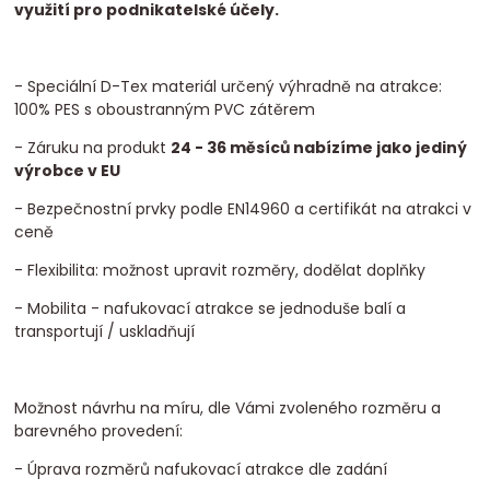
využití pro podnikatelské účely.
- Speciální D-Tex materiál určený výhradně na atrakce:
100% PES s oboustranným PVC zátěrem
- Záruku na produkt
24 - 36 měsíců nabízíme jako jediný
výrobce v EU
- Bezpečnostní prvky podle EN14960 a certifikát na atrakci v
ceně
- Flexibilita: možnost upravit rozměry, dodělat doplňky
- Mobilita - nafukovací atrakce se jednoduše balí a
transportují / uskladňují
Možnost návrhu na míru, dle Vámi zvoleného rozměru a
barevného provedení:
- Úprava rozměrů nafukovací atrakce dle zadání