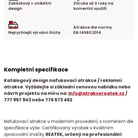
Zakázkový + unikátní
Záruka až 3 roky na
design
komerční využití
Atrakce dle normy
Nejrychlejší výrobní lhůta
EN‑14960:2014
Kompletní specifikace
Katalogový design nafukovací atrakce / reklamní
atrakce. Vyžádejte si základní cenovou nabídku nebo
návrh projektu na míru na:
info@atrakcereatek.cz
/
777 957 943 nebo 776 673 462
Nafukovací atrakce v moderním provedení, s rozměrem dle
specifikace výše. Certifikovaný výrobek v kvalitním
zpracování značky
REATEK, určený na profesionální