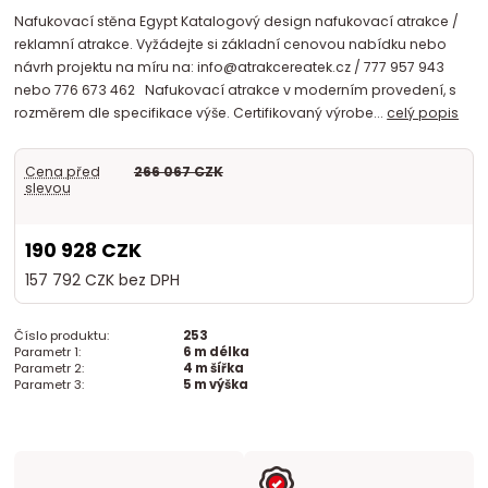
Nafukovací stěna Egypt Katalogový design nafukovací atrakce /
reklamní atrakce. Vyžádejte si základní cenovou nabídku nebo
návrh projektu na míru na: info@atrakcereatek.cz / 777 957 943
nebo 776 673 462 Nafukovací atrakce v moderním provedení, s
rozměrem dle specifikace výše. Certifikovaný výrobe...
celý popis
Cena před
266 067 CZK
slevou
190 928 CZK
157 792 CZK
bez DPH
Číslo produktu:
253
Parametr 1:
6 m délka
Parametr 2:
4 m šířka
Parametr 3:
5 m výška