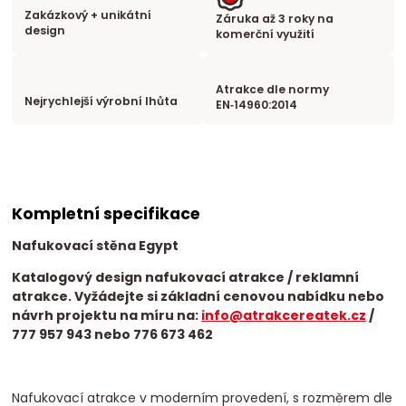
Zakázkový + unikátní
Záruka až 3 roky na
design
komerční využití
Atrakce dle normy
Nejrychlejší výrobní lhůta
EN‑14960:2014
Kompletní specifikace
Nafukovací stěna Egypt
Katalogový design nafukovací atrakce / reklamní
atrakce. Vyžádejte si základní cenovou nabídku nebo
návrh projektu na míru na:
info@atrakcereatek.cz
/
777 957 943 nebo 776 673 462
Nafukovací atrakce v moderním provedení, s rozměrem dle