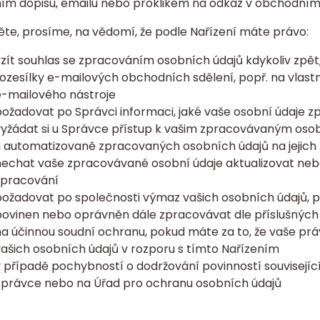
ním dopisu, emailu nebo proklikem na odkaz v obchodním 
te, prosíme, na vědomí, že podle Nařízení máte právo:
zít souhlas se zpracováním osobních údajů kdykoliv zpět
ozesílky e-mailových obchodních sdělení, popř. na vlast
-mailového nástroje
ožadovat po Správci informaci, jaké vaše osobní údaje 
yžádat si u Správce přístup k vašim zpracovávaným osob
 automatizovaně zpracovaných osobních údajů na jejich 
echat vaše zpracovávané osobní údaje aktualizovat nebo
zpracování
ožadovat po společnosti výmaz vašich osobních údajů, po
ovinen nebo oprávněn dále zpracovávat dle příslušných
a účinnou soudní ochranu, pokud máte za to, že vaše pr
ašich osobních údajů v rozporu s tímto Nařízením
 případě pochybností o dodržování povinností souvisejíc
Správce nebo na Úřad pro ochranu osobních údajů