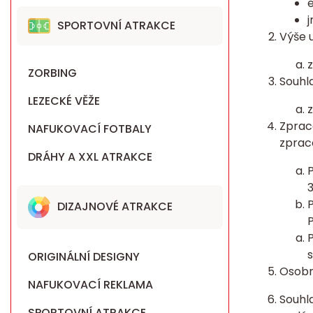
j
SPORTOVNÍ ATRAKCE
Výše 
z
ZORBING
Souhl
LEZECKÉ VĚŽE
z
Zprac
NAFUKOVACÍ FOTBALY
zprac
DRÁHY A XXL ATRAKCE
P
3
P
DIZAJNOVÉ ATRAKCE
P
P
s
ORIGINÁLNÍ DESIGNY
Osobn
NAFUKOVACÍ REKLAMA
Souhl
SPORTOVNÍ ATRAKCE