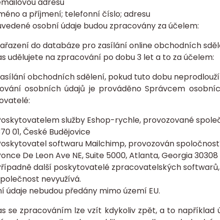
emailovou adresu
méno a příjmení; telefonní číslo; adresu
uvedené osobní údaje budou zpracovány za účelem:
ařazení do databáze pro zasílání online obchodních sděl
as udělujete na zpracování po dobu
3 let
a to za účelem:
asílání obchodních sdělení, pokud tuto dobu neprodlouží
ování osobních údajů je prováděno Správcem osobních
ovatelé:
oskytovatelem služby Eshop-rychle, provozované společn
70 01, České Budějovice
oskytovatel softwaru Mailchimp, provozován spoločností
once De Leon Ave NE, Suite 5000, Atlanta, Georgia 30308
řípadně další poskytovatelé zpracovatelských softwarů, 
polečnost nevyužívá.
í údaje nebudou předány mimo území EU.
as se zpracováním lze vzít kdykoliv zpět, a to napříkla