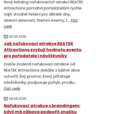
Nový katalog nafukovacích atrakcí REATEK
Attractions pomáhá pořadatelům rychle
najít vhodné řešení pro dětské dny,
obecní slavnosti, firemní eventy, f...
číst
celé
30.05.2026
Jak nafukovací atrakce REATEK
Attractions zvyšují hodnotu eventu
pro pořadatele i návštěvníky
Dobře zvolená nafukovací atrakce od
REATEK Attractions dokáže z běžné akce
vytvořit živý prostor, který přitahuje
návštěvníky, podporuje pohyb, prodlu...
číst celé
06.05.2026
Nafukovací atrakce s brandingem:
když má zábava podpořit značku