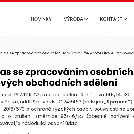
NOVINKY
VÝROBA
KONTAKT
hlas se zpracováním osobních údajů pro účely rozesílky e-mailovýc
as se zpracováním osobních ú
vých obchodních sdělení
čnost REATEK CZ, s.r.o., se sídlem Roháčova 145/14, 13
v Praze, oddíl Sro, vložka C 246452
(dále jen
„Správce“
)
č. 2016/679 o ochraně fyzických osob v souvislosti se
 a o zrušení směrnice 95/46/ES (obecné nařízení
vával/a následující osobní údaje: