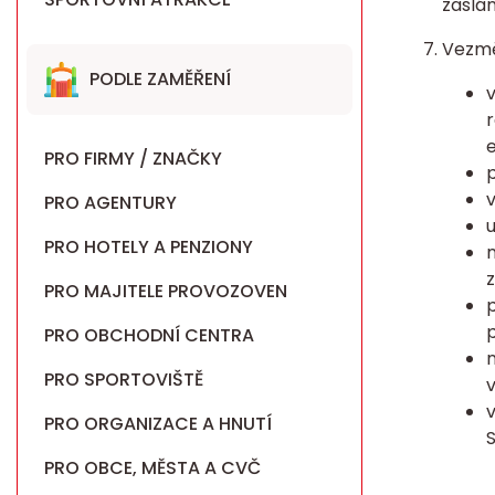
zaslá
Vezmě
PODLE ZAMĚŘENÍ
v
r
e
PRO FIRMY / ZNAČKY
p
v
PRO AGENTURY
u
PRO HOTELY A PENZIONY
n
PRO MAJITELE PROVOZOVEN
p
p
PRO OBCHODNÍ CENTRA
n
PRO SPORTOVIŠTĚ
v
v
PRO ORGANIZACE A HNUTÍ
PRO OBCE, MĚSTA A CVČ