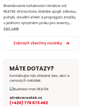
Brandovaná nafukovací atrakce od
REATEK Attractions dokáže spojit zábavu,
pohyb, vizuální efekt a propagaci značky
v jednom výrazném prvku pro eventy,...
číst celé
Zobrazit všechny novinky
MÁTE DOTAZY?
Kontaktujte nás ohledně slev, akcí a
cenových nabídek.
atrakcereatek.cz
(+420) 776 673 462