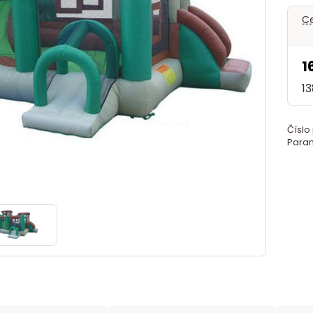
Ce
1
1
Číslo
Param