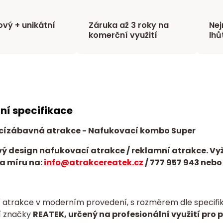
vý + unikátní
Záruka až 3 roky na
Nej
komerční využití
lhů
ní specifikace
cí
zábavná atrakce
- Nafukovací kombo Super
ý design nafukovací atrakce / reklamní atrakce. Vy
a míru na:
info@atrakcereatek.cz
/
777 957 943 nebo
 atrakce v moderním provedení, s rozměrem dle specifika
í značky
REATEK, určený na profesionální využití pro 