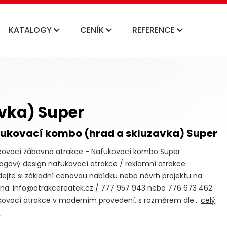
KATALOGY
CENÍK
REFERENCE
vka) Super
ukovací kombo (hrad a skluzavka) Super
kovací zábavná atrakce - Nafukovací kombo Super
ogový design nafukovací atrakce / reklamní atrakce.
ejte si základní cenovou nabídku nebo návrh projektu na
 na: info@atrakcereatek.cz / 777 957 943 nebo 776 673 462
kovací atrakce v moderním provedení, s rozměrem dle...
celý
s