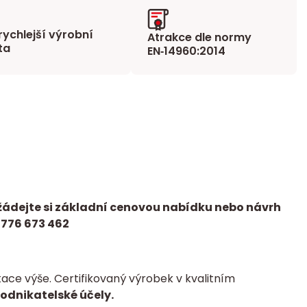
rychlejší výrobní
Atrakce dle normy
ta
EN‑14960:2014
žádejte si základní cenovou nabídku nebo návrh
 776 673 462
ce výše. Certifikovaný výrobek v kvalitním
podnikatelské účely.