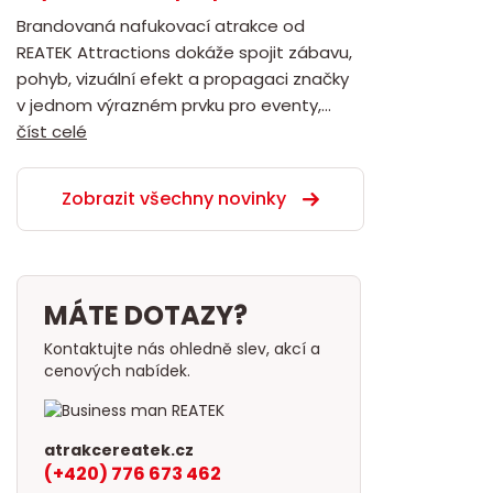
Brandovaná nafukovací atrakce od
REATEK Attractions dokáže spojit zábavu,
pohyb, vizuální efekt a propagaci značky
v jednom výrazném prvku pro eventy,...
číst celé
Zobrazit všechny novinky
MÁTE DOTAZY?
Kontaktujte nás ohledně slev, akcí a
cenových nabídek.
atrakcereatek.cz
(+420) 776 673 462