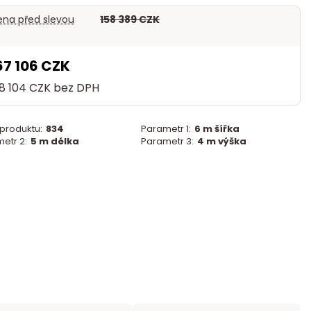
na před slevou
158 389 CZK
67 106 CZK
38 104 CZK
bez DPH
 produktu:
834
Parametr 1:
6 m šířka
etr 2:
5 m délka
Parametr 3:
4 m výška