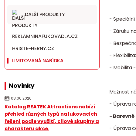
DALŠÍ PRODUKTY
- Speciáln
- Záruku n
REKLAMNINAFUKOVADLA.CZ
- Bezpečnos
HRISTE-HERNY.CZ
- Flexibili
LIMITOVANÁ NABÍDKA
- Mobilita 
Novinky
Možnost ná
08.06.2026
- Úprava r
Katalog REATEK Attractions nabízí
přehled různých typů nafukovacích
- Barevné 
řešení podle využití, cílové skupiny a
- Úprava c
charakteru akce.