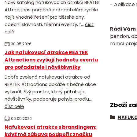
Nový katalog nafukovacích atrakcí REATEK
- Aplikace
Attractions pomáhá pořadatelům rychle
najít vhodné řešení pro dětské dny,
obecní slavnosti, firemní eventy, f...
číst
Rádi Vám 
celé
penzion, o
rámci proje
30.05.2026
Jak nafukovací atrakce REATEK
Attractions zvyšují hodnotu eventu
pro pořadatele i návštěvníky
Dobře zvolená nafukovací atrakce od
REATEK Attractions dokáže z běžné akce
vytvořit živý prostor, který přitahuje
návštěvníky, podporuje pohyb, prodlu...
Zboží za
číst celé
NAFUKO
06.05.2026
Nafukovací atrakce s brandingem:
když má zábava podpořit značku