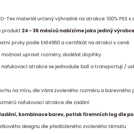
í D-Tex materiál určený výhradně na atrakce: 100% PES
a produkt
24 - 36 měsíců nabízíme jako jediný výrobce
tní prvky podle EN14960 a certifikát na atrakci v ceně
ta: možnost upravit rozměry, dodělat doplňky
- nafukovací atrakce se jednoduše balí a transportují / us
vrhu na míru, dle Vámi zvoleného rozměru a barevného 
ozměrů nafukovací atrakce dle zadání
ladění, kombinace barev, potisk firemních log dle p
elkového designu dle předloženého zvoleného tématu