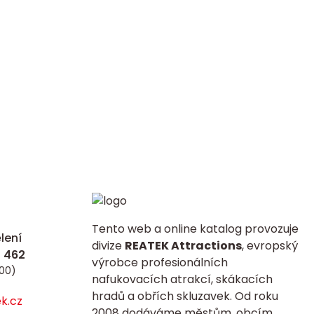
Tento web a online katalog provozuje
lení
divize
REATEK Attractions
, evropský
výrobce profesionálních
:00)
nafukovacích atrakcí, skákacích
hradů a obřích skluzavek. Od roku
k.cz
2008 dodáváme městům, obcím,