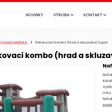
NOVINKY
VÝROBA
KONTAKT
ITOVANÁ NABÍDKA
Nafukovací kombo (hrad a skluzavka) Super
ovací kombo (hrad a skluza
Naf
Nafu
Katal
Vyžád
míru
Nafu
popi