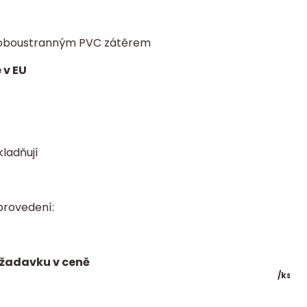
 s oboustranným PVC zátěrem
 v EU
kladňují
provedení:
ožadavku v ceně
/
ks