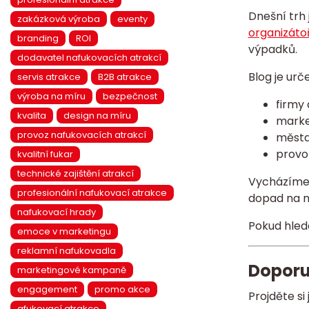
Dnešní trh 
zakázková výroba
eventy
organizátoř
branding
ROI
výpadků.
dodavatel nafukovacích atrakcí
Blog je urč
servis atrakce
B2B atrakce
výroba na míru
bezpečnost
firmy
kvalita
design na míru
marke
provoz nafukovacích atrakcí
města
provo
kvalitní fukar
technické zajištění atrakcí
Vycházíme 
profesionální nafukovací atrakce
dopad na n
nafukovací hrady
Pokud hledá
emoce v marketingu
reklamní nafukovadla
Doporuč
marketingové kampaně
engagement
promo akce
Projděte si 
afukovací atrakce