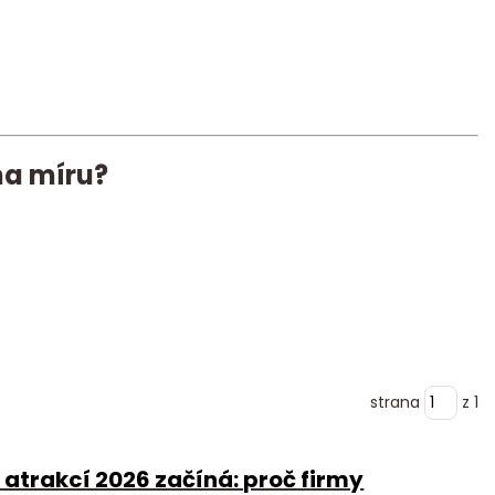
na míru?
strana
z 1
atrakcí 2026 začíná: proč firmy