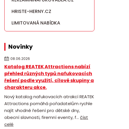
HRISTE-HERNY.CZ
LIMITOVANÁ NABÍDKA
Novinky
08.06.2026
Katalog REATEK Attractions nabízí
přehled různých typů nafukovacích
řešení podle využití, cílové skupiny a
charakteru akce.
Nový katalog nafukovacích atrakcí REATEK
Attractions pomáhá pořadatelům rychle
najít vhodné řešení pro dětské dny,
obecní slavnosti, firemní eventy, f...
číst
celé