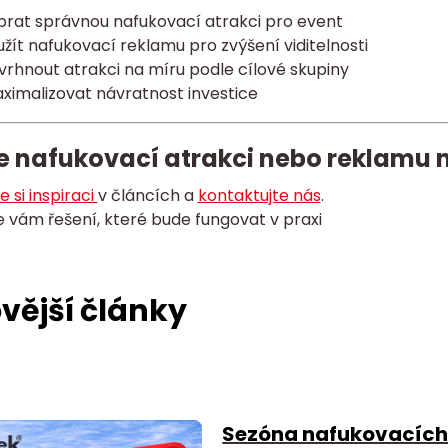
ybrat správnou nafukovací atrakci pro event
užít nafukovací reklamu pro zvýšení viditelnosti
vrhnout atrakci na míru podle cílové skupiny
ximalizovat návratnost investice
e nafukovací atrakci nebo reklamu 
 si inspiraci
v článcích a
kontaktujte nás
.
vám řešení, které bude fungovat v praxi
vější články
Sezóna nafukovacích 