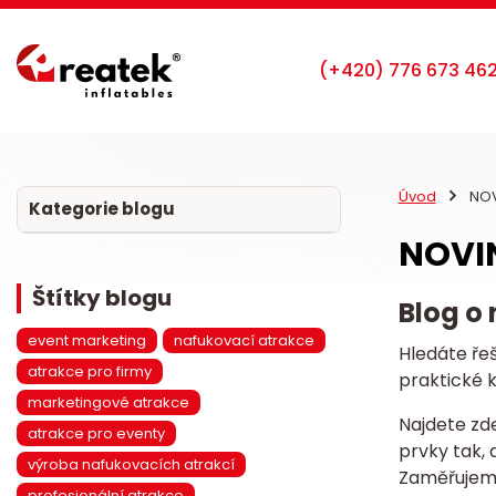
Úvod
NOV
Kategorie blogu
NOVI
Štítky blogu
Blog o
event marketing
nafukovací atrakce
Hledáte řeš
atrakce pro firmy
praktické 
marketingové atrakce
Najdete zd
atrakce pro eventy
prvky tak, 
výroba nafukovacích atrakcí
Zaměřujeme 
profesionální atrakce