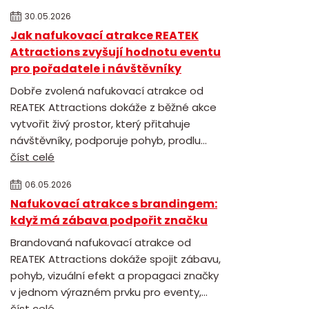
30.05.2026
Jak nafukovací atrakce REATEK
Attractions zvyšují hodnotu eventu
pro pořadatele i návštěvníky
Dobře zvolená nafukovací atrakce od
REATEK Attractions dokáže z běžné akce
vytvořit živý prostor, který přitahuje
návštěvníky, podporuje pohyb, prodlu...
číst celé
06.05.2026
Nafukovací atrakce s brandingem:
když má zábava podpořit značku
Brandovaná nafukovací atrakce od
REATEK Attractions dokáže spojit zábavu,
pohyb, vizuální efekt a propagaci značky
v jednom výrazném prvku pro eventy,...
číst celé