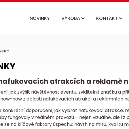
NOVINKY
VÝROBA
KONTAKT
INKY
NKY
 nafukovacích atrakcích a reklamě n
ení, jak zvýšit návštěvnost eventu, zviditelnit značku a 
know-how z oblasti nafukovacích atrakcí a reklamních naf
e konkrétní doporučení, jak vybrat nafukovací atrakce, 
aby fungovaly v reálném provozu – nejen vizuálně, ale i z
se na klíčové faktory úspěchu: návrh na míru, kvalitu mate