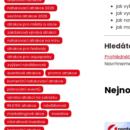
jak v
nafukovací atrakce 2026
jak vy
sezóna atrakce 2026
jak na
atrakce pro města a obce
jak ma
zakázková výroba atrakcí
nafukovací atrakce na míru
Hledát
atrakce pro festivaly
Prohlédněte
atrakce pro aquaparky
Navrhneme 
zvýšení návštěvnosti
eventové atrakce
promo atrakce
komerční nafukovací atrakce
Nejno
plánování eventů
výroba atrakcí na zakázku
REATEK atrakce
návštěvnost
marketingové akce
investice
návratnost investice
komerční atrakce